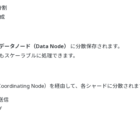
分割
作成
データノード（Data Node）
に分散保存されます。
タもスケーラブルに処理できます。
rdinating Node）を経由して、各シャードに分散され
送信
グ
）