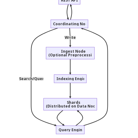
Coordinating Node
Writes
Ingest Node
(Optional Preprocessing)
Search/Query
Indexing Engine
Shards
(Distributed on Data Nodes)
Query Engine