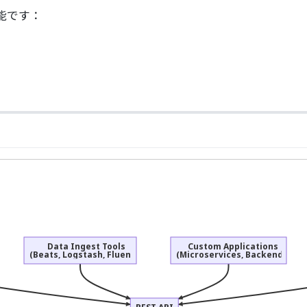
能です：
Data Ingest Tools
Custom Applications
(Beats, Logstash, Fluentd)
(Microservices, Backends)
REST API