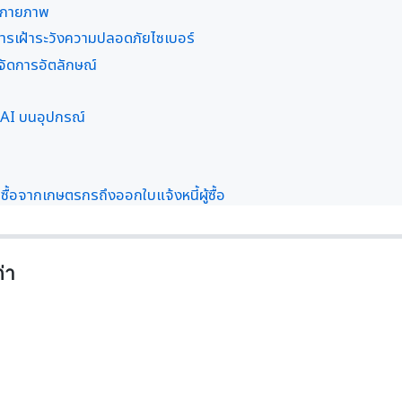
-กายภาพ
รเฝ้าระวังความปลอดภัยไซเบอร์
ัดการอัตลักษณ์
 AI บนอุปกรณ์
ื้อจากเกษตรกรถึงออกใบแจ้งหนี้ผู้ซื้อ
่า