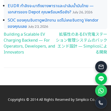
EUDR กำลังจะมาถึงยางพาราและปาล์มน้ำมันไทย —
เอกสารของ Depot คุณพร้อมหรือยัง?
July 26, 2026
SOC ของคุณจับตาดูพนักงาน แต่ไม่เคยจับตาดู Vendor
ของคุณเลย
July 23, 2026
Building a Scalable EV
拡張性のあるEV充電ステー
Post
Charging Backend — For
ション管理システムのバック
navigation
Operators, Developers, and
エンド設計 — Simplicoによ
Innovators
る開発
Copyrights © 2014 All Rights Reserved by Simplico Co., Ltd.