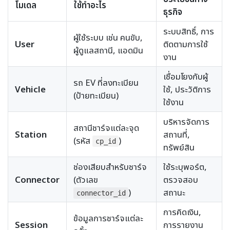
โมเดล
ใช้ทำอะไร
ธุรกิจ
ระบบสิทธิ์, การ
ผู้ใช้ระบบ เช่น คนขับ,
User
ติดตามการใช้
ผู้ดูแลสถานี, แอดมิน
งาน
เชื่อมโยงกับผู้
รถ EV ที่ลงทะเบียน
Vehicle
ใช้, ประวัติการ
(ป้ายทะเบียน)
ใช้งาน
บริหารจัดการ
สถานีชาร์จแต่ละจุด
Station
สถานที่,
(รหัส
)
cp_id
ทรัพย์สิน
ช่องเสียบสำหรับชาร์จ
ใช้ระบุพอร์ต,
Connector
(ตัวเลข
ตรวจสอบ
)
สถานะ
connector_id
การคิดเงิน,
ข้อมูลการชาร์จแต่ละ
Session
การรายงาน