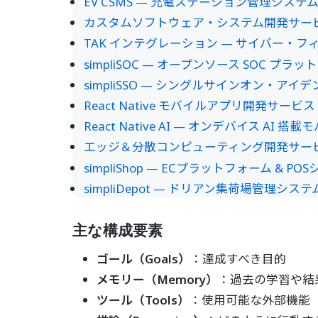
EV CSMS — 充電ステーション管理システム (O
カスタムソフトウェア・システム開発サー
TAK インテグレーション — サイバー・
simpliSOC — オープンソース SOC プ
simpliSSO — シングルサインオン・ア
React Native モバイルアプリ開発サービス
React Native AI — オンデバイス A
エッジ＆分散コンピューティング開発サー
simpliShop — ECプラットフォーム & PO
simpliDepot — ドリアン集荷場管理
主な構成要素
ゴール（Goals）
：達成すべき目的
メモリー（Memory）
：過去の学習や結
ツール（Tools）
：使用可能な外部機能