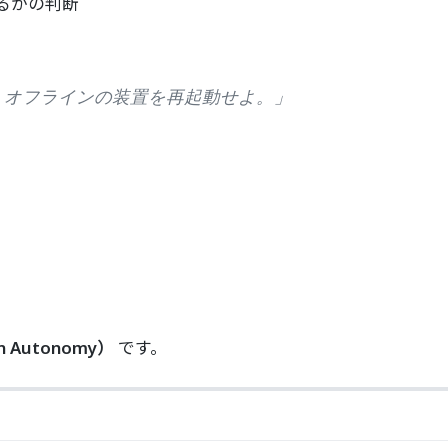
るかの判断
、オフラインの装置を再起動せよ。」
 Autonomy）
です。