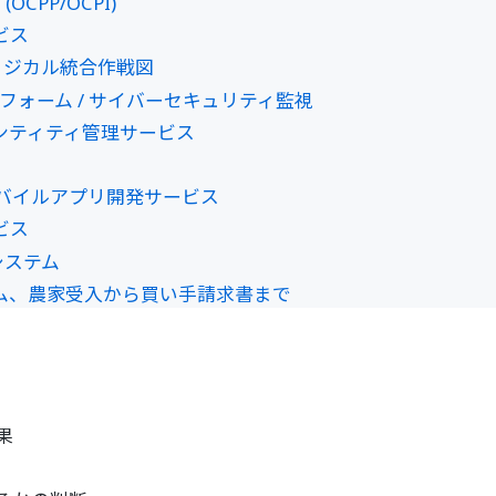
CPP/OCPI)
ビス
フィジカル統合作戦図
ラットフォーム / サイバーセキュリティ監視
イデンティティ管理サービス
I 搭載モバイルアプリ開発サービス
ビス
Sシステム
システム、農家受入から買い手請求書まで
果