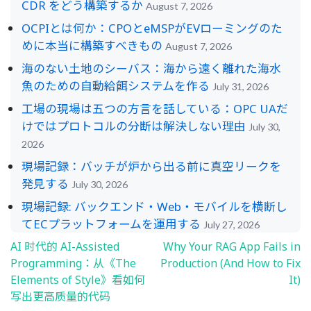
CDR をどう構築するか
August 7, 2026
OCPIとは何か：CPOとeMSPがEVローミングのた
めに本当に構築すべきもの
August 7, 2026
海のない土地のシーバス：海から遠く離れた海水
魚のための自動給餌システムを作る
July 31, 2026
工場の現場は五つの方言を話している：OPC UAだ
けではプロトコルの分断は解決しない理由
July 30,
2026
現場記録：バッチが炉から出る前に真空リークを
発見する
July 30, 2026
現場記録: バックエンド・Web・モバイルを横断し
てECプラットフォームを運用する
July 27, 2026
AI 时代的 AI-Assisted
Why Your RAG App Fails in
Post
Programming：从《The
Production (And How to Fix
navigation
Elements of Style》看如何
It)
写出更高质量的代码