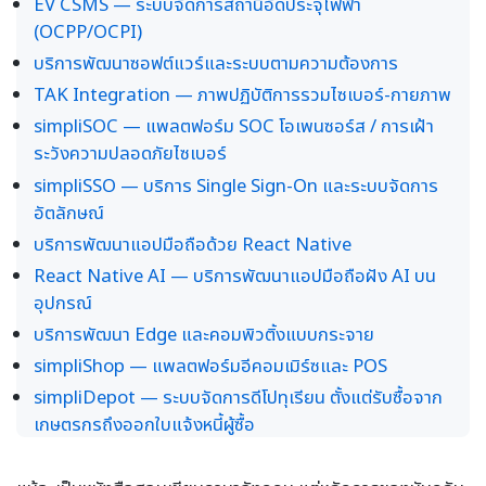
EV CSMS — ระบบจัดการสถานีอัดประจุไฟฟ้า
(OCPP/OCPI)
บริการพัฒนาซอฟต์แวร์และระบบตามความต้องการ
TAK Integration — ภาพปฏิบัติการรวมไซเบอร์-กายภาพ
simpliSOC — แพลตฟอร์ม SOC โอเพนซอร์ส / การเฝ้า
ระวังความปลอดภัยไซเบอร์
simpliSSO — บริการ Single Sign-On และระบบจัดการ
อัตลักษณ์
บริการพัฒนาแอปมือถือด้วย React Native
React Native AI — บริการพัฒนาแอปมือถือฝัง AI บน
อุปกรณ์
บริการพัฒนา Edge และคอมพิวติ้งแบบกระจาย
simpliShop — แพลตฟอร์มอีคอมเมิร์ซและ POS
simpliDepot — ระบบจัดการดีโปทุเรียน ตั้งแต่รับซื้อจาก
เกษตรกรถึงออกใบแจ้งหนี้ผู้ซื้อ