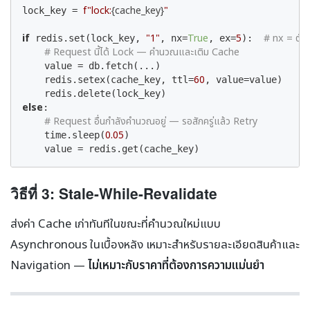
f"lock:
{cache_key}
"
lock_key = 
if
"1"
True
5
# nx = ตั้งค
 redis.set(lock_key, 
, nx=
, ex=
):  
# Request นี้ได้ Lock — คำนวณและเติม Cache
    value = db.fetch(...)

60
    redis.setex(cache_key, ttl=
, value=value)

else
:

# Request อื่นกำลังคำนวณอยู่ — รอสักครู่แล้ว Retry
0.05
    time.sleep(
)

    value = redis.get(cache_key)
วิธีที่ 3: Stale-While-Revalidate
ส่งค่า Cache เก่าทันทีในขณะที่คำนวณใหม่แบบ
Asynchronous ในเบื้องหลัง เหมาะสำหรับรายละเอียดสินค้าและ
Navigation —
ไม่เหมาะกับราคาที่ต้องการความแม่นยำ