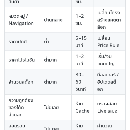
สินค้า
ชม.
เปลี่ยนโครง
หมวดหมู่ /
1–2
ปานกลาง
สร้างแคตตา
Navigation
ชม.
ล็อก
5–15
เปลี่ยน
ราคาปกติ
ต่ำ
นาที
Price Rule
1–2
เริ่ม/จบ
ราคาโปรโมชัน
ต่ำมาก
นาที
แคมเปญ
30–
มีออเดอร์ /
จำนวนสต็อก
ต่ำมาก
60
อัปเดตสต็
วินาที
อก
ความถูกต้อง
ห้าม
ตรวจสอบ
ของโค้ด
ไม่มีเลย
Cache
Live เสมอ
ส่วนลด
ยอดรวม
ห้าม
คำนวณ
ไม่มีเลย