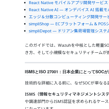
React Native モバイルアプリ開発サービス
React Native AI — オンデバイス A
エッジ＆分散コンピューティング開発サー
simpliShop — ECプラットフォーム & PO
simpliDepot — ドリアン集荷場管理
このガイドでは、Wazuhを中核とした軽量S
き方、そして小規模なセキュリティチームが
ISMSとISO 27001：日本企業にとってSO
技術的な詳細に入る前に、なぜSOCが単な
ISMS（情報セキュリティマネジメントシステム）と
や調達部門からISMS認証を求められるケ
になっています。