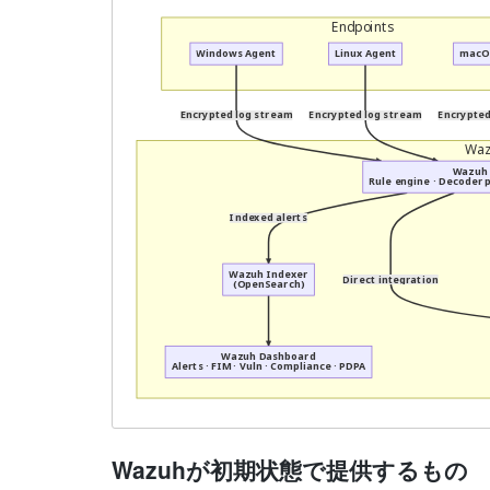
Endpoints
Windows Agent
Linux Agent
macO
Encrypted log stream
Encrypted log stream
Encrypted
Waz
Wazuh
Rule engine · Decoder p
Indexed alerts
Wazuh Indexer
Direct integration
(OpenSearch)
Wazuh Dashboard
Alerts · FIM · Vuln · Compliance · PDPA
Wazuhが初期状態で提供するもの