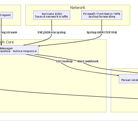
Network
Suricata (IDS)
Firewall / FortiGate / VPN
S Agent
วิเคราะห์ network traffic
Syslog forwarding
 log stream
EVE JSON via syslog
Syslog (UDP/TCP 514)
uh Core
 Manager
ipeline · Active response
IOC lookup
Alert webhook
Threat inte