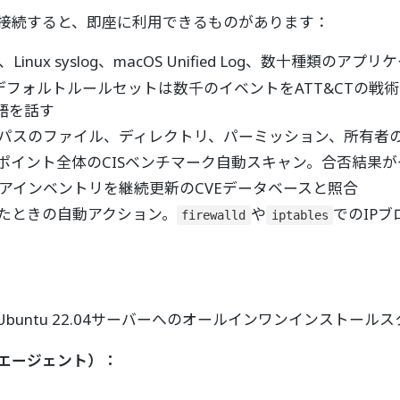
を接続すると、即座に利用できるものがあります：
 Log、Linux syslog、macOS Unified Log、数十種
のデフォルトルールセットは数千のイベントをATT&CTの
語を話す
パスのファイル、ディレクトリ、パーミッション、所有者
ポイント全体のCISベンチマーク自動スキャン。合否結果
アインベントリを継続更新のCVEデータベースと照合
たときの自動アクション。
や
でのIP
firewalld
iptables
untu 22.04サーバーへのオールインワンインストール
0エージェント）：