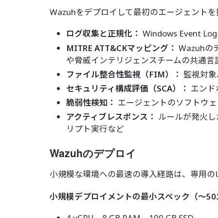
Wazuhをデプロイして最初のエージェント
ログ収集と正規化：
Windows Event
MITRE ATT&CKマッピング：
Wazuh
や脅威インテリジェンスチームの共通言
ファイル整合性監視（FIM）：
監視対象
セキュリティ構成評価（SCA）：
エンド
脆弱性検知：
エージェントのソフトウェ
アクティブレスポンス：
ルールが発火し
リプト実行など
Wazuhのデプロイ
小規模な環境への最速の導入経路は、専用のUb
小規模デプロイメントの最小スペック（～5
4 vCPU、8 GB RAM、100 GB SSD