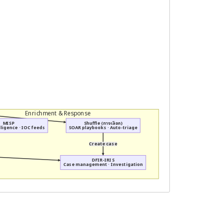
Enrichment & Response
MISP
Shuffle (ทางเลือก)
lligence · IOC feeds
SOAR playbooks · Auto-triage
Create case
DFIR-IRIS
Case management · Investigation