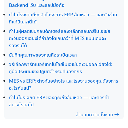
Backend เว็บ และแอปมือถือ
ทำไมโรงงานถึงกลัวโครงการ ERP ล้มเหลว — และตัวช่วย
ที่แก้ปัญหานี้ได้
ทำไมผู้ผลิตเซมิคอนดักเตอร์และอิเล็กทรอนิกส์ในเอเชีย
ตะวันออกเฉียงใต้กำลังโตเกินกว่าที่ MES แบบเดิมจะ
รองรับได้
บันทึกคุณภาพของคุณคือระเบิดเวลา
วิธีเลือกพาร์ทเนอร์เทคโนโลยีในเอเชียตะวันออกเฉียงใต้:
คู่มือประเมินเชิงปฏิบัติสำหรับทีมองค์กร
MES vs ERP: ต่างกันอย่างไร และโรงงานของคุณต้องการ
อะไรกันแน่?
ทำไมโปรเจกต์ ERP ของคุณถึงล้มเหลว — และควรทำ
อย่างไรต่อไป
อ่านบทความทั้งหมด →