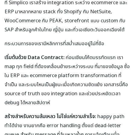
ที่ Simplico เราสร้าง integration ระหว่าง ecommerce และ
ERP มาหลากหลาย stack ทั้ง Shopify กับ NetSuite,
WooCommerce กับ PEAK, storefront แบบ custom กับ
SAP สำหรับลูกค้าในไทย ญี่ปุ่น และทั่วเอเชียตะวันออกเฉียงใต้
กระบวนการของเรามีหลักการที่สม่ำเสมออยู่ไม่กี่ข้อ
เริ่มต้นด้วย Data Contract:
ก่อนเขียนโค้ดบรรทัดแรก เรา
map ทุก field ที่ต้องเคลื่อนย้ายระหว่างระบบ ที่มาของข้อมูล ชื่อ
ใน ERP และ ecommerce platform transformation ที่
จำเป็น และระบบไหนเป็นผู้ชนะเมื่อเกิดความขัดแย้ง เอกสารนี้คือ
source of truth ของ integration และช่วยประหยัดเวลา
debug ได้หลายสัปดาห์
สร้างสำหรับความล้มเหลว ไม่ใช่แค่ความสำเร็จ:
happy path
ทำได้ง่าย งานยากคือ error handling ตั้งแต่ dead-letter
queue สำหรับ message ที่ล้มเหลวซ้ำๆ การแจ้งเตือนเมื่อ