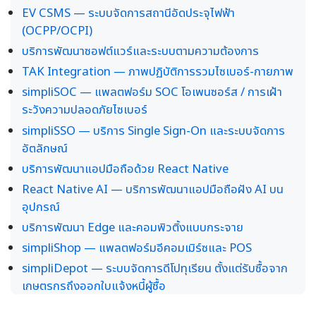
EV CSMS — ระบบจัดการสถานีอัดประจุไฟฟ้า
(OCPP/OCPI)
บริการพัฒนาซอฟต์แวร์และระบบตามความต้องการ
TAK Integration — ภาพปฏิบัติการรวมไซเบอร์-กายภาพ
simpliSOC — แพลตฟอร์ม SOC โอเพนซอร์ส / การเฝ้า
ระวังความปลอดภัยไซเบอร์
simpliSSO — บริการ Single Sign-On และระบบจัดการ
อัตลักษณ์
บริการพัฒนาแอปมือถือด้วย React Native
React Native AI — บริการพัฒนาแอปมือถือฝัง AI บน
อุปกรณ์
บริการพัฒนา Edge และคอมพิวติ้งแบบกระจาย
simpliShop — แพลตฟอร์มอีคอมเมิร์ซและ POS
simpliDepot — ระบบจัดการดีโปทุเรียน ตั้งแต่รับซื้อจาก
เกษตรกรถึงออกใบแจ้งหนี้ผู้ซื้อ