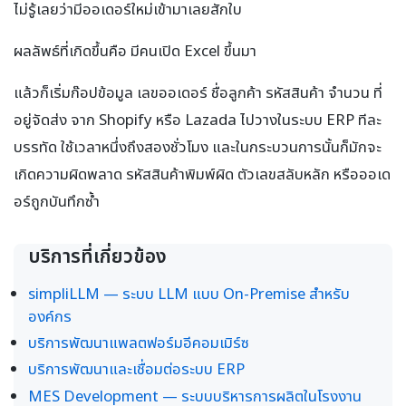
ไม่รู้เลยว่ามีออเดอร์ใหม่เข้ามาเลยสักใบ
ผลลัพธ์ที่เกิดขึ้นคือ มีคนเปิด Excel ขึ้นมา
แล้วก็เริ่มก๊อปข้อมูล เลขออเดอร์ ชื่อลูกค้า รหัสสินค้า จำนวน ที่
อยู่จัดส่ง จาก Shopify หรือ Lazada ไปวางในระบบ ERP ทีละ
บรรทัด ใช้เวลาหนึ่งถึงสองชั่วโมง และในกระบวนการนั้นก็มักจะ
เกิดความผิดพลาด รหัสสินค้าพิมพ์ผิด ตัวเลขสลับหลัก หรือออเด
อร์ถูกบันทึกซ้ำ
บริการที่เกี่ยวข้อง
simpliLLM — ระบบ LLM แบบ On-Premise สำหรับ
องค์กร
บริการพัฒนาแพลตฟอร์มอีคอมเมิร์ซ
บริการพัฒนาและเชื่อมต่อระบบ ERP
MES Development — ระบบบริหารการผลิตในโรงงาน