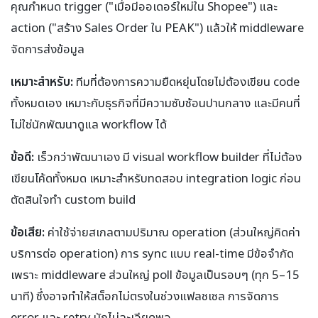
คุณกำหนด trigger ("เมื่อมีออเดอร์ใหม่ใน Shopee") และ
action ("สร้าง Sales Order ใน PEAK") แล้วให้ middleware
จัดการส่งข้อมูล
เหมาะสำหรับ:
ทีมที่ต้องการความยืดหยุ่นโดยไม่ต้องเขียน code
ทั้งหมดเอง เหมาะกับธุรกิจที่มีความซับซ้อนปานกลาง และมีคนที่
ไม่ใช่นักพัฒนาดูแล workflow ได้
ข้อดี:
เร็วกว่าพัฒนาเอง มี visual workflow builder ที่ไม่ต้อง
เขียนโค้ดทั้งหมด เหมาะสำหรับทดสอบ integration logic ก่อน
ตัดสินใจทำ custom build
ข้อเสีย:
ค่าใช้จ่ายสเกลตามปริมาณ operation (ส่วนใหญ่คิดค่า
บริการต่อ operation) การ sync แบบ real-time มีข้อจำกัด
เพราะ middleware ส่วนใหญ่ poll ข้อมูลเป็นรอบๆ (ทุก 5–15
นาที) ซึ่งอาจทำให้สต็อกไม่ตรงในช่วงแฟลชเซล การจัดการ
error และ retry มักไม่ละเอียดพอ