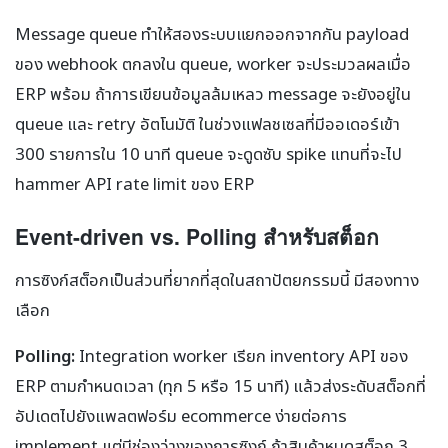
Message queue ทำให้สองระบบแยกออกจากกัน payload
ของ webhook ตกลงใน queue, worker จะประมวลผลเมื่อ
ERP พร้อม ถ้าการเขียนข้อมูลล้มเหลว message จะยังอยู่ใน
queue และ retry อัตโนมัติ ในช่วงแฟลชเซลที่มีออเดอร์เข้า
300 รายการใน 10 นาที queue จะดูดซับ spike แทนที่จะไป
hammer API rate limit ของ ERP
Event-driven vs. Polling สำหรับสต็อก
การซิงก์สต็อกเป็นส่วนที่ยากที่สุดในสถาปัตยกรรมนี้ มีสองทาง
เลือก
Polling:
Integration worker เรียก inventory API ของ
ERP ตามกำหนดเวลา (ทุก 5 หรือ 15 นาที) แล้วส่งระดับสต็อกที่
อัปเดตไปยังแพลตฟอร์ม ecommerce ง่ายต่อการ
implement แต่มีช่องว่างของการซิงก์ ถ้าสินค้าหมดสต็อก 3