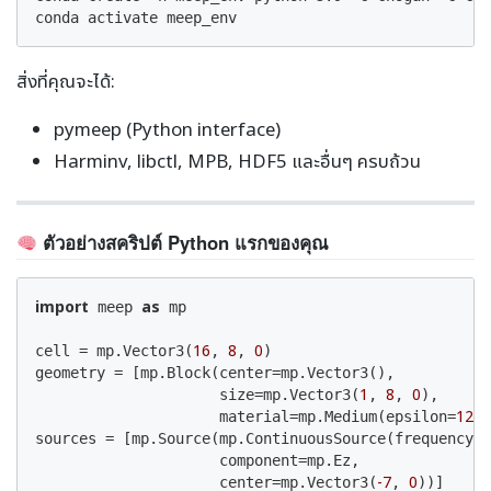
conda activate meep_env
สิ่งที่คุณจะได้:
pymeep (Python interface)
Harminv, libctl, MPB, HDF5 และอื่นๆ ครบถ้วน
ตัวอย่างสคริปต์ Python แรกของคุณ
import
as
 meep 
 mp

16
8
0
cell = mp.Vector3(
, 
, 
)

geometry = [mp.Block(center=mp.Vector3(),

1
8
0
                     size=mp.Vector3(
, 
, 
),

12
                     material=mp.Medium(epsilon=
))
0
sources = [mp.Source(mp.ContinuousSource(frequency=
                     component=mp.Ez,

-7
0
                     center=mp.Vector3(
, 
))]
