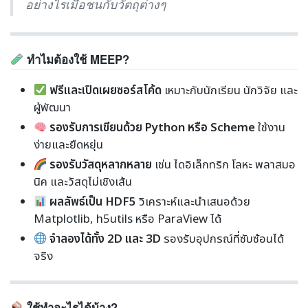
อย่างไรเมื่อชนกับวัตถุต่างๆ
ทำไมต้องใช้ MEEP?
ฟรีและเปิดเผยซอร์สโค้ด
เหมาะกับนักเรียน นักวิจัย และ
ผู้พัฒนา
รองรับการเขียนด้วย Python หรือ Scheme
ใช้งาน
ง่ายและยืดหยุ่น
รองรับวัสดุหลากหลาย
เช่น ไดอิเล็กทริก โลหะ พลาสมอ
นิค และวัสดุไม่เชิงเส้น
ผลลัพธ์เป็น HDF5
วิเคราะห์และนำเสนอด้วย
Matplotlib, h5utils หรือ ParaView ได้
จำลองได้ทั้ง 2D และ 3D
รองรับอุปกรณ์ที่ซับซ้อนได้
จริง
ใช้ทำอะไรได้บ้าง?