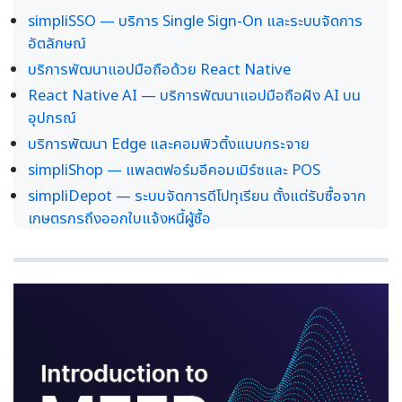
simpliSSO — บริการ Single Sign-On และระบบจัดการ
อัตลักษณ์
บริการพัฒนาแอปมือถือด้วย React Native
React Native AI — บริการพัฒนาแอปมือถือฝัง AI บน
อุปกรณ์
บริการพัฒนา Edge และคอมพิวติ้งแบบกระจาย
simpliShop — แพลตฟอร์มอีคอมเมิร์ซและ POS
simpliDepot — ระบบจัดการดีโปทุเรียน ตั้งแต่รับซื้อจาก
เกษตรกรถึงออกใบแจ้งหนี้ผู้ซื้อ