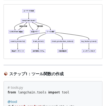
ユーザーの質問
Langchain Agent
推論＆計画
文脈保持
LLM (Ollama経由)
会話メモリ
ツール選択
search_products()
track_order()
check_production_status()
log_factory_issue()
商品データベース
注文管理システム
工場設備DB
メンテナンスログ
ステップ1：ツール関数の作成
# tools.py
from
import
 langchain.tools 
 tool

@tool