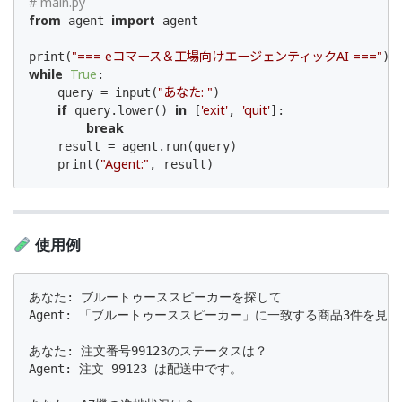
# main.py
from
import
 agent 
 agent

"=== eコマース＆工場向けエージェンティックAI ==="
print(
while
True
:

"あなた: "
    query = input(
)

if
in
'exit'
'quit'
 query.lower() 
 [
, 
]:

break
    result = agent.run(query)

"Agent:"
    print(
, result)
使用例
あなた: ブルートゥーススピーカーを探して

Agent: 「ブルートゥーススピーカー」に一致する商品3件を見つけ
あなた: 注文番号99123のステータスは？

Agent: 注文 99123 は配送中です。
