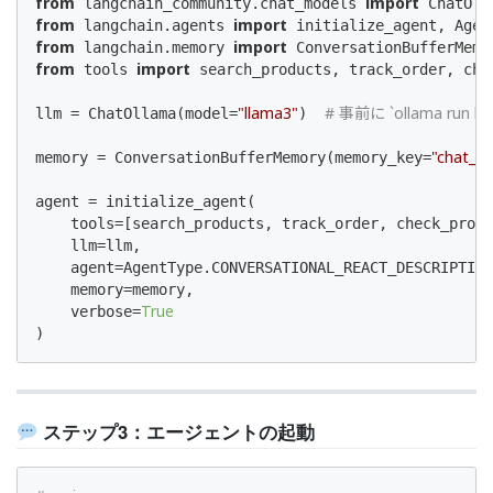
from
import
 langchain_community.chat_models 
from
import
 langchain.agents 
from
import
 langchain.memory 
from
import
 tools 
 search_products, track_order, che
"llama3"
# 事前に `ollama run
llm = ChatOllama(model=
)  
"chat_hi
memory = ConversationBufferMemory(memory_key=
agent = initialize_agent(

    tools=[search_products, track_order, check_produ
    llm=llm,

    agent=AgentType.CONVERSATIONAL_REACT_DESCRIPTION
    memory=memory,

True
    verbose=
)
ステップ3：エージェントの起動