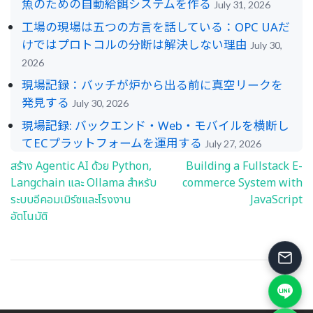
魚のための自動給餌システムを作る
July 31, 2026
工場の現場は五つの方言を話している：OPC UAだ
けではプロトコルの分断は解決しない理由
July 30,
2026
現場記録：バッチが炉から出る前に真空リークを
発見する
July 30, 2026
現場記録: バックエンド・Web・モバイルを横断し
てECプラットフォームを運用する
July 27, 2026
สร้าง Agentic AI ด้วย Python,
Building a Fullstack E-
Post
Langchain และ Ollama สำหรับ
commerce System with
navigation
ระบบอีคอมเมิร์ซและโรงงาน
JavaScript
อัตโนมัติ