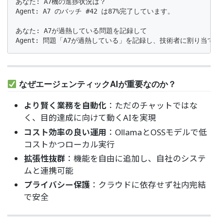
あなた: A7機の進捗状況は？

Agent: A7 のバッチ #42 は87%完了しています。

あなた: A7が過熱している問題を記録して

Agent: 問題「A7が過熱している」を記録し、技術者に割り当て
なぜエージェンティックAIが重要なのか？
より賢く業務を自動化
：ただのチャットではな
く、目的達成に向けて動くAIを実現
コスト効率の良い運用
：OllamaとOSSモデルで低
コストかつローカル実行
拡張性抜群
：機能を自由に追加し、自社のシステ
ムと連携可能
プライバシー保護
：クラウドに依存せず社内完結
で安全