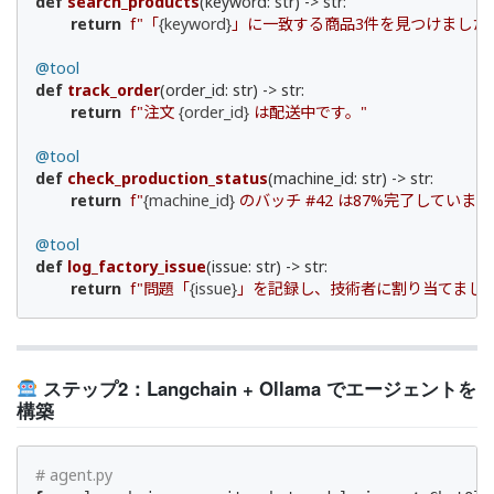
def
search_products
(keyword: str)
 -> str:
return
f"「
{keyword}
」に一致する商品3件を見つけました：
@tool
def
track_order
(order_id: str)
 -> str:
return
f"注文 
{order_id}
 は配送中です。"
@tool
def
check_production_status
(machine_id: str)
 -> str:
return
f"
{machine_id}
 のバッチ #42 は87%完了しています
@tool
def
log_factory_issue
(issue: str)
 -> str:
return
f"問題「
{issue}
」を記録し、技術者に割り当てました
ステップ2：Langchain + Ollama でエージェントを
構築
# agent.py