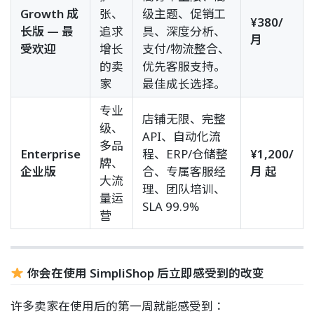
Growth 成
张、
级主题、促销工
¥380/
长版 — 最
追求
具、深度分析、
月
受欢迎
增长
支付/物流整合、
的卖
优先客服支持。
家
最佳成长选择。
专业
店铺无限、完整
级、
API、自动化流
多品
Enterprise
程、ERP/仓储整
¥1,200/
牌、
企业版
合、专属客服经
月 起
大流
理、团队培训、
量运
SLA 99.9%
营
你会在使用 SimpliShop 后立即感受到的改变
许多卖家在使用后的第一周就能感受到：