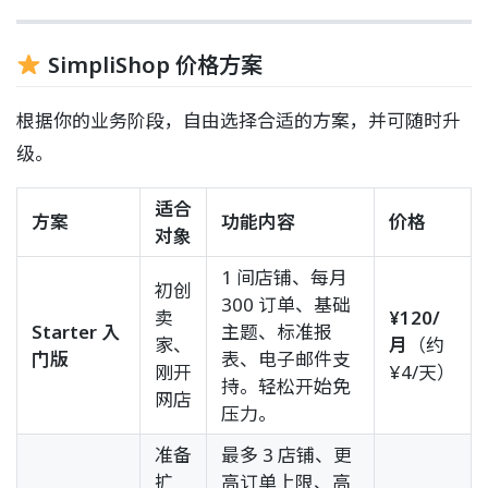
SimpliShop 价格方案
根据你的业务阶段，自由选择合适的方案，并可随时升
级。
适合
方案
功能内容
价格
对象
1 间店铺、每月
初创
300 订单、基础
卖
¥120/
Starter 入
主题、标准报
家、
月
（约
门版
表、电子邮件支
刚开
¥4/天）
持。轻松开始免
网店
压力。
准备
最多 3 店铺、更
扩
高订单上限、高