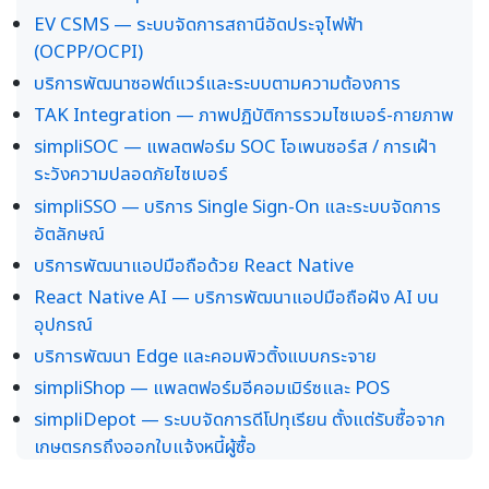
EV CSMS — ระบบจัดการสถานีอัดประจุไฟฟ้า
(OCPP/OCPI)
บริการพัฒนาซอฟต์แวร์และระบบตามความต้องการ
TAK Integration — ภาพปฏิบัติการรวมไซเบอร์-กายภาพ
simpliSOC — แพลตฟอร์ม SOC โอเพนซอร์ส / การเฝ้า
ระวังความปลอดภัยไซเบอร์
simpliSSO — บริการ Single Sign-On และระบบจัดการ
อัตลักษณ์
บริการพัฒนาแอปมือถือด้วย React Native
React Native AI — บริการพัฒนาแอปมือถือฝัง AI บน
อุปกรณ์
บริการพัฒนา Edge และคอมพิวติ้งแบบกระจาย
simpliShop — แพลตฟอร์มอีคอมเมิร์ซและ POS
simpliDepot — ระบบจัดการดีโปทุเรียน ตั้งแต่รับซื้อจาก
เกษตรกรถึงออกใบแจ้งหนี้ผู้ซื้อ