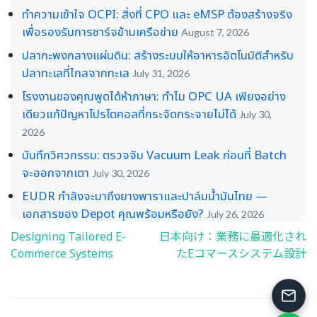
ทำความเข้าใจ OCPI: สิ่งที่ CPO และ eMSP ต้องสร้างจริง
เพื่อรองรับการชาร์จข้ามเครือข่าย
August 7, 2026
ปลากะพงกลางแผ่นดิน: สร้างระบบให้อาหารอัตโนมัติสำหรับ
ปลาทะเลที่ไกลจากทะเล
July 31, 2026
โรงงานของคุณพูดได้ห้าภาษา: ทำไม OPC UA เพียงอย่าง
เดียวแก้ปัญหาโปรโตคอลที่กระจัดกระจายไม่ได้
July 30,
2026
บันทึกวิศวกรรม: ตรวจจับ Vacuum Leak ก่อนที่ Batch
จะออกจากเตา
July 30, 2026
EUDR กำลังจะมาถึงยางพาราและปาล์มน้ำมันไทย —
เอกสารของ Depot คุณพร้อมหรือยัง?
July 26, 2026
Designing Tailored E-
日本向け：業務に最適化され
Post
Commerce Systems
たEコマースシステム設計
navigation