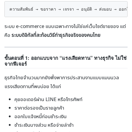
ความสัมพันธ์ → ขอราคา → เจรจา → อนุมัติ → ส่งมอบ → ออกใบแจ
ระบบ e-commerce แบบเฉพาะทางไม่ใช่แค่เว็บไซต์ขายของ แต่
คือ
ระบบดิจิทัลที่สะท้อนวิธีทำธุรกิจจริงของคนไทย
ขั้นตอนที่ 1: ออกแบบจาก “แรงเสียดทาน” ทางธุรกิจ ไม่ใช่
จากฟีเจอร์
ธุรกิจไทยจำนวนมากยังพึ่งพาการประสานงานแบบแมนนวล
แรงเสียดทานที่พบบ่อย ได้แก่
คุยออเดอร์ผ่าน LINE หรือโทรศัพท์
ราคาต่อรองเป็นรายลูกค้า
ออกใบแจ้งหนี้ก่อนชำระเงิน
ชำระเงินบางส่วน หรือจ่ายล่าช้า