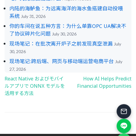
内陆的海鲈鱼：为远离海洋的海水鱼搭建自动投喂
系统
July 31, 2026
你的车间在说五种方言：为什么单靠OPC UA解决不
了协议碎片化问题
July 30, 2026
现场笔记：在批次离开炉子之前发现真空泄漏
July
30, 2026
现场笔记:跨后端、网页与移动端运营电商平台
July
27, 2026
React Native およびモバイ
How AI Helps Predict
Post
ルアプリで ONNX モデルを
Financial Opportunities
navigation
活用する方法