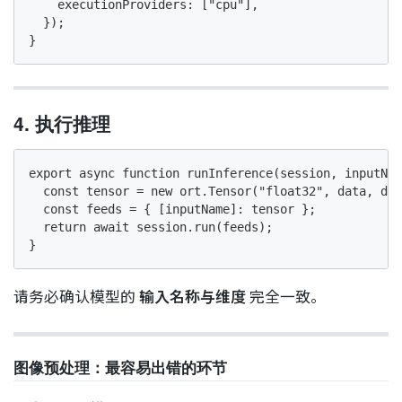
    executionProviders: ["cpu"],

  });

}
4. 执行推理
export async function runInference(session, inputNam
  const tensor = new ort.Tensor("float32", data, dim
  const feeds = { [inputName]: tensor };

  return await session.run(feeds);

}
请务必确认模型的
输入名称与维度
完全一致。
图像预处理：最容易出错的环节