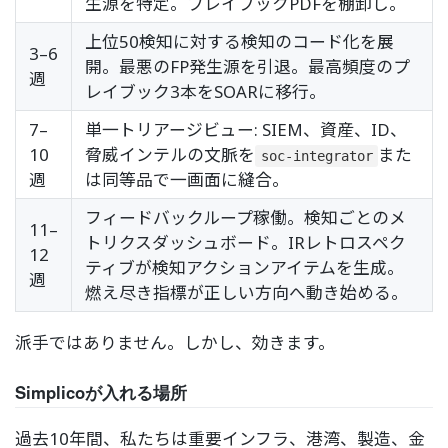
生源を特定。プレイブックPDFを棚卸し。
上位50検知に対する検知のコード化を展
3–6
開。最悪のFP発生源を引退。最高頻度のプ
週
レイブック3本をSOARに移行。
7–
単一トリアージビュー: SIEM、資産、ID、
10
脅威インテルの文脈を
また
soc-integrator
週
は同等品で一画面に縫合。
フィードバックループ稼働。検知ごとのメ
11–
トリクスダッシュボード。IRレトロスペク
12
ティブが検知アクションアイテムを生成。
週
燃え尽き指標が正しい方向へ動き始める。
派手ではありません。しかし、効きます。
Simplicoが入れる場所
過去10年間、私たちは重要インフラ、港湾、製造、金