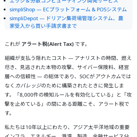
エッジ＆分散コンピューティング開発サービス
simpliShop — ECプラットフォーム & POSシステム
simpliDepot — ドリアン集荷場管理システム、農
家受入から買い手請求書まで
これが
アラート税(Alert Tax)
です。
組織が支払う隠れたコスト — アナリストの時間、燃え
尽き、見逃された本物の攻撃、サイバー保険料、経営
層への信頼性 — の総体であり、SOCが
アウトカム
では
なく
カバレッジ
のために構築されたときに発生しま
す。「8,000件の検知ルールを有効化している」と「攻
撃を止めている」の間にある距離こそ、アラート税で
す。
私たちは10年以上にわたり、アジア太平洋地域の重要
インフラ、エネルギー、港湾、製造、金融サービス分