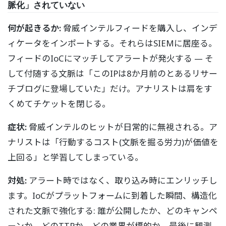
脈化」されていない
何が起きるか:
脅威インテルフィードを購入し、インデ
ィケータをインポートする。それらはSIEMに居座る。
フィードのIoCにマッチしてアラートが発火する — そ
して付随する文脈は「このIPは8か月前のとあるリサー
チブログに登場していた」だけ。アナリストは肩をす
くめてチケットを閉じる。
症状:
脅威インテルのヒットが日常的に無視される。ア
ナリストは「行動するコスト(文脈を掘る労力)が価値を
上回る」と学習してしまっている。
対処:
アラート時ではなく、取り込み時にエンリッチし
ます。IoCがプラットフォームに到着した瞬間、構造化
された文脈で強化する: 誰が公開したか、どのキャンペ
ーンか、どのTTPか、どの業界が標的か、最後に観測