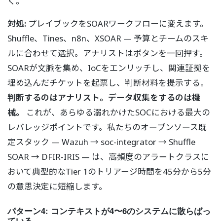
く。
対処:
プレイブックをSOARワークフローに変えます。
Shuffle、Tines、n8n、XSOAR — 予算とチームのスキ
ルに合わせて選択。アナリストはボタンを一回押す。
SOARが文脈を集め、IoCをエンリッチし、関連証拠を
埋め込んだチケットを起票し、判断材料を提示する。
判断するのはアナリスト。データ収集をするのは機
械。
これが、あらゆる溺れかけたSOCにおける最大の
レバレッジポイントです。私たちのオープンソース既
定スタック — Wazuh → soc-integrator → Shuffle
SOAR → DFIR-IRIS — は、高頻度のアラートクラスに
おいて典型的なTier 1のトリアージ時間を45分から5分
の意思決定に短縮します。
パターン4: コンテキストが4〜6のシステムに散らばっ
ている