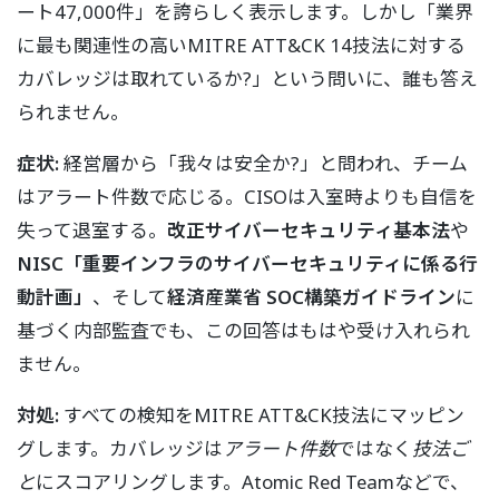
ート47,000件」を誇らしく表示します。しかし「業界
に最も関連性の高いMITRE ATT&CK 14技法に対する
カバレッジは取れているか?」という問いに、誰も答え
られません。
症状:
経営層から「我々は安全か?」と問われ、チーム
はアラート件数で応じる。CISOは入室時よりも自信を
失って退室する。
改正サイバーセキュリティ基本法
や
NISC「重要インフラのサイバーセキュリティに係る行
動計画」
、そして
経済産業省 SOC構築ガイドライン
に
基づく内部監査でも、この回答はもはや受け入れられ
ません。
対処:
すべての検知をMITRE ATT&CK技法にマッピン
グします。カバレッジは
アラート件数
ではなく
技法ご
と
にスコアリングします。Atomic Red Teamなどで、