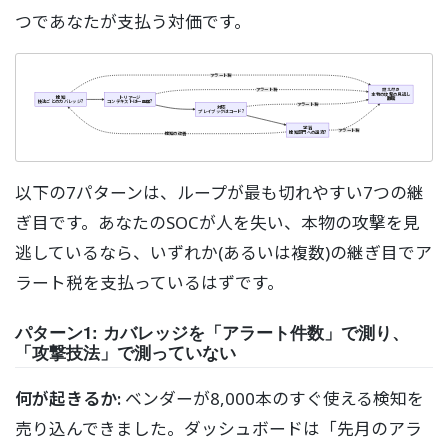
つであなたが支払う対価です。
アラート税
アラート税
燃え尽き
本物の攻撃の見逃し
検知
トリアージ
離職
技法ごとのカバレッジ?
コンテキストは一画面?
アラート税
対応
プレイブックはコード?
学習
アラート税
検知部門への還流?
検知の改善
以下の7パターンは、ループが最も切れやすい7つの継
ぎ目です。あなたのSOCが人を失い、本物の攻撃を見
逃しているなら、いずれか(あるいは複数)の継ぎ目でア
ラート税を支払っているはずです。
パターン1: カバレッジを「アラート件数」で測り、
「攻撃技法」で測っていない
何が起きるか:
ベンダーが8,000本のすぐ使える検知を
売り込んできました。ダッシュボードは「先月のアラ