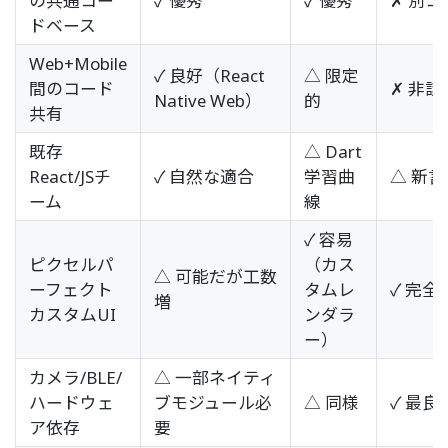
の共通コー
✓ 優秀
✓ 優秀
✗ 別
ドベース
Web+Mobile
✓ 良好（React
△ 限定
間のコード
✗ 非該
Native Web）
的
共有
既存
△ Dart
React/JSチ
✓ 自然な適合
学習曲
△ 新言
ーム
線
✓ 容易
ピクセルパ
（カス
△ 可能だが工数
ーフェクト
タムレ
✓ 完全
増
カスタムUI
ンダラ
ー）
カメラ/BLE/
△ 一部ネイティ
ハードウェ
ブモジュール必
△ 同様
✓ 最良
ア依存
要