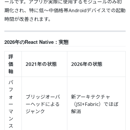
ールです。アプリが実際に使用するモジュールのみ初
期化され、特に低〜中価格帯Androidデバイスでの起動
時間が改善されます。
2026年のReact Native：実態
評
価
2021年の状態
2026年の状態
軸
パ
フ
ォ
ブリッジオーバ
新アーキテクチャ
ー
ーヘッドによる
（JSI+Fabric）でほぼ
マ
ジャンク
解消
ン
ス