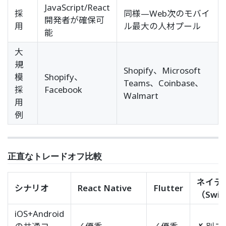
JavaScript/React
採
同様—Web次のモバイ
開発者が確保可
用
ル最大の人材プール
能
大
規
Shopify、Microsoft
模
Shopify、
Teams、Coinbase、
採
Facebook
Walmart
用
例
正直なトレードオフ比較
ネイテ
シナリオ
React Native
Flutter
（Swif
iOS+Android