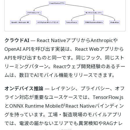
React Nativeアプリ
クラウドAIレイヤー
オンデバイスAIレイヤー
OpenAI / Anthropic API
カスタムFastAPIバックエンド
TensorFlow.js
ONNX Runtime Mobile
MediaPipe
クラウドAI
— React NativeアプリからAnthropicや
OpenAI APIを呼び出す実装は、React Webアプリから
APIを呼び出すものと同一です。同じフック、同じスト
リーミングパターン。Reactウェブ開発経験のあるチー
ムは、数日でAIモバイル機能をリリースできます。
オンデバイス推論
— レイテンシ、プライバシー、オフ
ライン対応が重要なユースケースでは、TensorFlow.js
とONNX Runtime MobileがReact Nativeバインディン
グを持っています。工場・製造現場のモバイルアプリ
では、電波の届かないエリアでも異常検知やRAGナレ