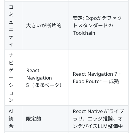
コ
ミ
安定; Expoがデファク
ュ
大きいが断片的
トスタンダードの
ニ
Toolchain
テ
ィ
ナ
ビ
ゲ
React
React Navigation 7 +
ー
Navigation
Expo Router — 成熟
シ
5（ほぼベータ）
ョ
ン
AI
React Native AIライブ
統
限定的
ラリ、エッジ推論、オ
合
ンデバイスLLM整備中