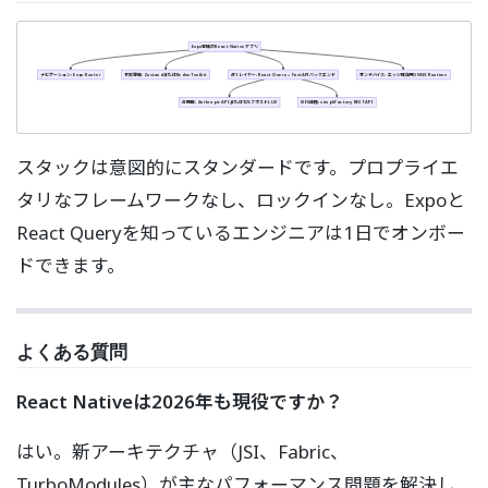
Expo管理のReact Nativeアプリ
ナビゲーション: Expo Router
状態管理: ZustandまたはRedux Toolkit
APIレイヤー: React Query + FastAPIバックエンド
オンデバイス: エッジ推論用ONNX Runtime
AI機能: Anthropic APIまたはセルフホストLLM
MES連携: simpliFactory REST API
スタックは意図的にスタンダードです。プロプライエ
タリなフレームワークなし、ロックインなし。Expoと
React Queryを知っているエンジニアは1日でオンボー
ドできます。
よくある質問
React Nativeは2026年も現役ですか？
はい。新アーキテクチャ（JSI、Fabric、
TurboModules）が主なパフォーマンス問題を解決し