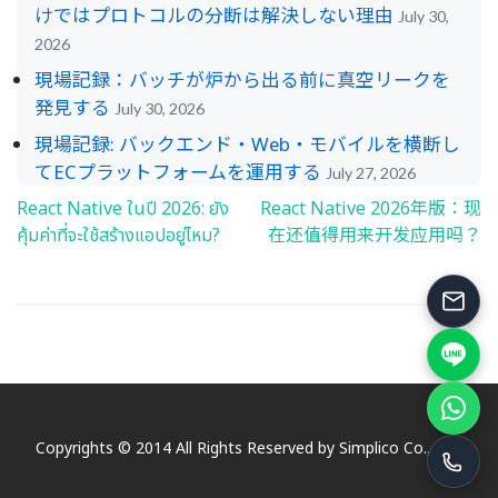
けではプロトコルの分断は解決しない理由
July 30,
2026
現場記録：バッチが炉から出る前に真空リークを
発見する
July 30, 2026
現場記録: バックエンド・Web・モバイルを横断し
てECプラットフォームを運用する
July 27, 2026
React Native ในปี 2026: ยัง
React Native 2026年版：现
Post
คุ้มค่าที่จะใช้สร้างแอปอยู่ไหม?
在还值得用来开发应用吗？
navigation
Copyrights © 2014 All Rights Reserved by Simplico Co., Ltd.