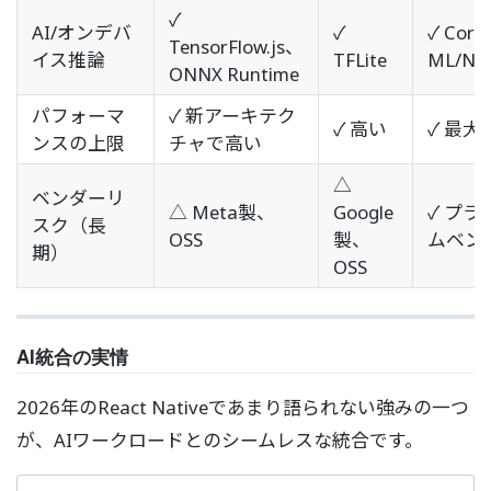
✓
AI/オンデバ
✓
✓ Core
TensorFlow.js、
イス推論
TFLite
ML/NN
ONNX Runtime
パフォーマ
✓ 新アーキテク
✓ 高い
✓ 最大
ンスの上限
チャで高い
△
ベンダーリ
△ Meta製、
Google
✓ プ
スク（長
OSS
製、
ムベン
期）
OSS
AI統合の実情
2026年のReact Nativeであまり語られない強みの一つ
が、AIワークロードとのシームレスな統合です。