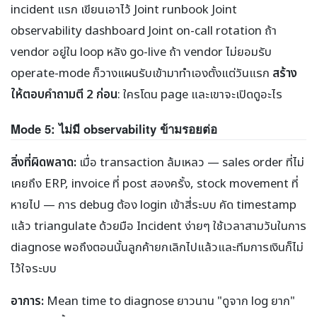
incident แรก เขียนเอาไว้ Joint runbook Joint
observability dashboard Joint on-call rotation ถ้า
vendor อยู่ใน loop หลัง go-live ถ้า vendor ไม่ยอมรับ
operate-mode ก็วางแผนรับเข้ามาทำเองตั้งแต่วันแรก
สร้าง
ให้ตอบคำถามตี 2 ก่อน
: ใครโดน page และเขาจะเปิดดูอะไร
Mode 5: ไม่มี observability ข้ามรอยต่อ
สิ่งที่ผิดพลาด:
เมื่อ transaction ล้มเหลว — sales order ที่ไม่
เคยถึง ERP, invoice ที่ post สองครั้ง, stock movement ที่
หายไป — การ debug ต้อง login เข้าสี่ระบบ คัด timestamp
แล้ว triangulate ด้วยมือ Incident ง่ายๆ ใช้เวลาสามวันในการ
diagnose พอถึงตอนนั้นลูกค้ายกเลิกไปแล้วและทีมการเงินก็ไม่
ไว้ใจระบบ
อาการ:
Mean time to diagnose ยาวนาน "ดูจาก log ยาก"