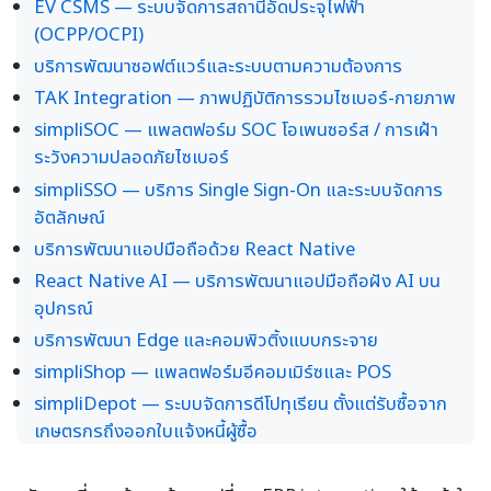
EV CSMS — ระบบจัดการสถานีอัดประจุไฟฟ้า
(OCPP/OCPI)
บริการพัฒนาซอฟต์แวร์และระบบตามความต้องการ
TAK Integration — ภาพปฏิบัติการรวมไซเบอร์-กายภาพ
simpliSOC — แพลตฟอร์ม SOC โอเพนซอร์ส / การเฝ้า
ระวังความปลอดภัยไซเบอร์
simpliSSO — บริการ Single Sign-On และระบบจัดการ
อัตลักษณ์
บริการพัฒนาแอปมือถือด้วย React Native
React Native AI — บริการพัฒนาแอปมือถือฝัง AI บน
อุปกรณ์
บริการพัฒนา Edge และคอมพิวติ้งแบบกระจาย
simpliShop — แพลตฟอร์มอีคอมเมิร์ซและ POS
simpliDepot — ระบบจัดการดีโปทุเรียน ตั้งแต่รับซื้อจาก
เกษตรกรถึงออกใบแจ้งหนี้ผู้ซื้อ