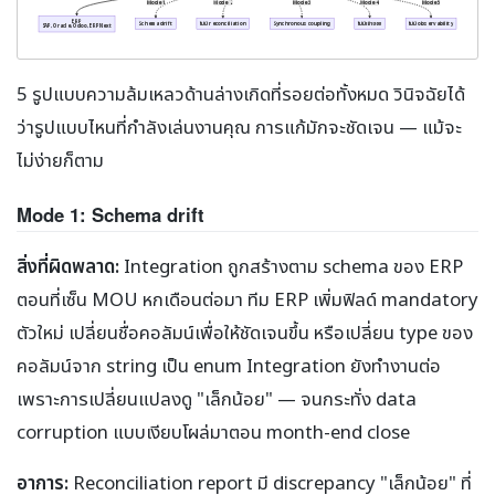
Mode 1
Mode 2
Mode 3
Mode 4
Mode 5
ERP
Schema drift
ไม่มี reconciliation
Synchronous coupling
ไม่มีเจ้าของ
ไม่มี observability
SAP, Oracle, Odoo, ERPNext
5 รูปแบบความล้มเหลวด้านล่างเกิดที่รอยต่อทั้งหมด วินิจฉัยได้
ว่ารูปแบบไหนที่กำลังเล่นงานคุณ การแก้มักจะชัดเจน — แม้จะ
ไม่ง่ายก็ตาม
Mode 1: Schema drift
สิ่งที่ผิดพลาด:
Integration ถูกสร้างตาม schema ของ ERP
ตอนที่เซ็น MOU หกเดือนต่อมา ทีม ERP เพิ่มฟิลด์ mandatory
ตัวใหม่ เปลี่ยนชื่อคอลัมน์เพื่อให้ชัดเจนขึ้น หรือเปลี่ยน type ของ
คอลัมน์จาก string เป็น enum Integration ยังทำงานต่อ
เพราะการเปลี่ยนแปลงดู "เล็กน้อย" — จนกระทั่ง data
corruption แบบเงียบโผล่มาตอน month-end close
อาการ:
Reconciliation report มี discrepancy "เล็กน้อย" ที่