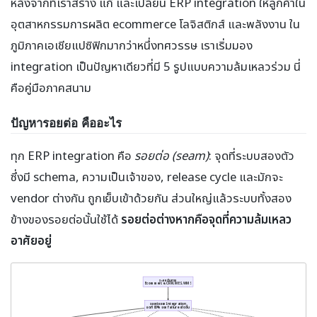
หลังจากที่เราสร้าง แก้ และเปลี่ยน ERP integration ให้ลูกค้าใน
อุตสาหกรรมการผลิต ecommerce โลจิสติกส์ และพลังงาน ใน
ภูมิภาคเอเชียแปซิฟิกมากว่าหนึ่งทศวรรษ เราเริ่มมอง
integration เป็นปัญหาเดียวที่มี 5 รูปแบบความล้มเหลวร่วม นี่
คือคู่มือภาคสนาม
ปัญหารอยต่อ คืออะไร
ทุก ERP integration คือ
รอยต่อ (seam)
: จุดที่ระบบสองตัว
ซึ่งมี schema, ความเป็นเจ้าของ, release cycle และมักจะ
vendor ต่างกัน ถูกเย็บเข้าด้วยกัน ส่วนใหญ่แล้วระบบทั้งสอง
ข้างของรอยต่อนั้นใช้ได้
รอยต่อต่างหากคือจุดที่ความล้มเหลว
อาศัยอยู่
ระบบต้นทาง
Ecommerce, CRM, MES, WMS
รอยต่อของ Integration
จุดที่ 80% ของ failure เกิดขึ้น