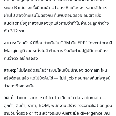
ระบบ B แต่บางครั้งมีคนเข้า UI ของ B แก้ตรงๆ หลายสัปดาห์
ผ่านไป สองข้างเริ่มไม่ตรงกัน ค้นพบตอนตรวจ audit เมื่อ
auditor นั่งดูรายงานสองชุดแล้วถามว่าทำไมจำนวนลูกค้าต่าง
กัน 312 ราย
อาการ:
"ลูกค้า X มีที่อยู่ต่างกันใน CRM กับ ERP" Inventory ผี
Margin ดูดีจนกระทั่งไม่ดี ฝ่ายการเงินกับฝ่ายปฏิบัติการเถียง
กันว่าตัวเลขใครจริง
สาเหตุ:
ไม่มีใครตัดสินใจว่าระบบไหนเป็นเจ้าของ domain ไหน
หรือตัดสินแล้ว แต่ไม่บังคับใช้ — ไม่มี job ตอนกลางคืนที่พิสูจน์
ว่าสองข้างตรงกัน
วิธีแก้:
กำหนด source of truth เดียวต่อ data domain —
ลูกค้า, สินค้า, ราคา, BOM, พนักงาน สร้าง reconciliation job
รายวันที่ตรวจ drift ระหว่างระบบ Alert เมื่อ divergence เกิน