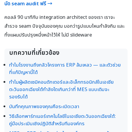
นัด seam audit ฟรี →
คอลล์ 90 นาทีกับ integration architect ของเรา เราจะ
สำรวจ seam ปัจจุบันของคุณ บอกว่ารูปแบบไหนกำลังกิน และ
ทิ้งแผนปรับปรุงหนึ่งหน้าไว้ให้ ไม่มี slideware
บทความที่เกี่ยวข้อง
ทำไมโรงงานถึงกลัวโครงการ ERP ล้มเหลว — และตัวช่วย
ที่แก้ปัญหานี้ได้
ทำไมผู้ผลิตเซมิคอนดักเตอร์และอิเล็กทรอนิกส์ในเอเชีย
ตะวันออกเฉียงใต้กำลังโตเกินกว่าที่ MES แบบเดิมจะ
รองรับได้
บันทึกคุณภาพของคุณคือระเบิดเวลา
วิธีเลือกพาร์ทเนอร์เทคโนโลยีในเอเชียตะวันออกเฉียงใต้:
คู่มือประเมินเชิงปฏิบัติสำหรับทีมองค์กร