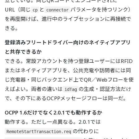
立している。同じQRコードでエンコードされた
URL（同じ
と
パラメータを持つリンク）
cp
connector
を再度開けば、進行中のライブセッションに再接続で
きる。
登録済みフリートドライバー向けのネイティブアプリ
と共存できるか
できる。常設アカウントを持つ登録ユーザーにはRFID
またはネイティブアプリを、公共充電や訪問者には同
じ充電器・同じバックエンド上でQR／Webフローを使
えばよい。両者の違いは
の生成・認証方法だけ
idTag
で、その下にあるOCPPメッセージフローは同一だ。
OCPP 1.6だけでなく2.0.1でも動作するか
動作する。ただし一点異なる。2.0.1では
の代わりに
RemoteStartTransaction.req