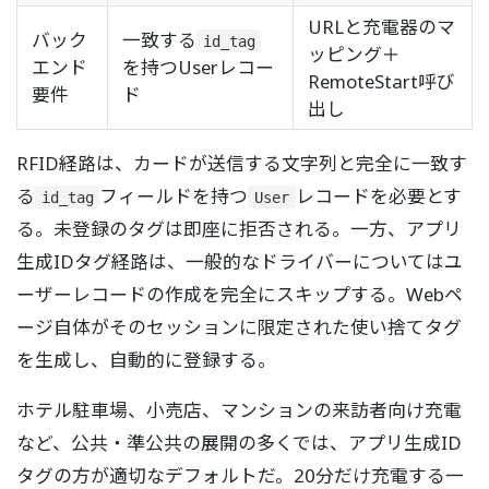
URLと充電器のマ
バック
一致する
id_tag
ッピング＋
エンド
を持つUserレコー
RemoteStart呼び
要件
ド
出し
RFID経路は、カードが送信する文字列と完全に一致す
る
フィールドを持つ
レコードを必要とす
id_tag
User
る。未登録のタグは即座に拒否される。一方、アプリ
生成IDタグ経路は、一般的なドライバーについてはユ
ーザーレコードの作成を完全にスキップする。Webペ
ージ自体がそのセッションに限定された使い捨てタグ
を生成し、自動的に登録する。
ホテル駐車場、小売店、マンションの来訪者向け充電
など、公共・準公共の展開の多くでは、アプリ生成ID
タグの方が適切なデフォルトだ。20分だけ充電する一