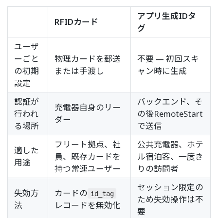
アプリ生成IDタ
RFIDカード
グ
ユーザ
ーごと
物理カードを郵送
不要 — 初回スキ
の初期
または手渡し
ャン時に生成
設定
認証が
バックエンド、そ
充電器自身のリー
行われ
の後RemoteStart
ダー
る場所
で送信
フリート拠点、社
公共充電器、ホテ
適した
員、既存カードを
ル宿泊客、一度き
用途
持つ常連ユーザー
りの訪問者
セッション限定の
失効方
カードの
id_tag
ため失効操作は不
法
レコードを無効化
要