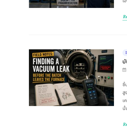
เอ
R
บ
ชิ
สู
เค
นั
R