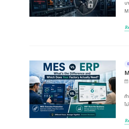
บา
Mi
R
M
ถ้
ไม
R