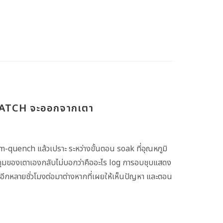
 BATCH จะออกจากเตา
uench แล้วเปราะ ระหว่างขั้นตอน soak ที่อุณหภูมิ
ุมของเตาเองกลับไม่บอกว่าคืออะไร log การอบชุบแสดง
อีกหลายชั่วโมงต่อมาต่างหากที่เผยให้เห็นปัญหา และตอน