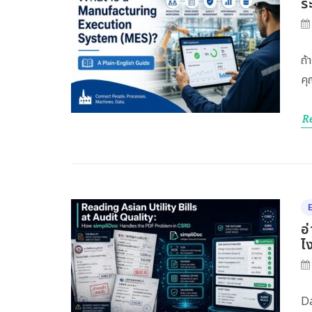
ร
ถ้
คุ
R
อ
ไ
Da