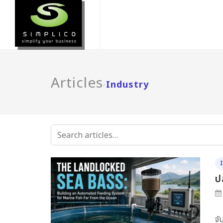
Articles
›
Industry
SEARCH
ARTICLES
ป
จั