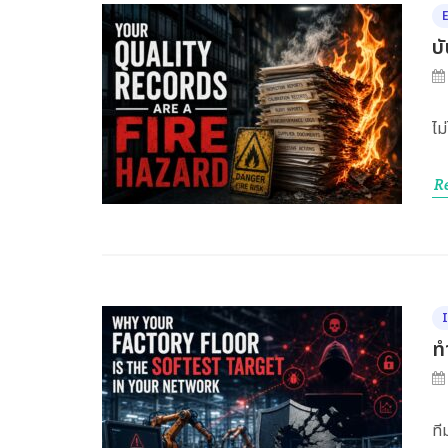
บ
ไม
R
ท
ที