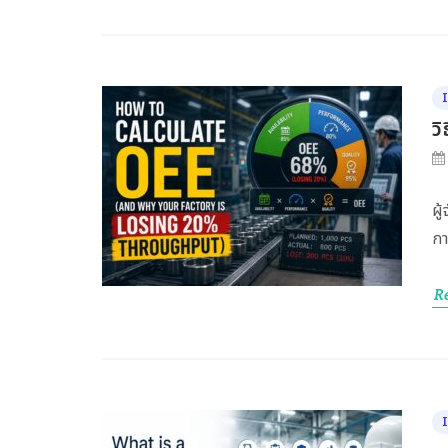
ว
ผู
กา
R