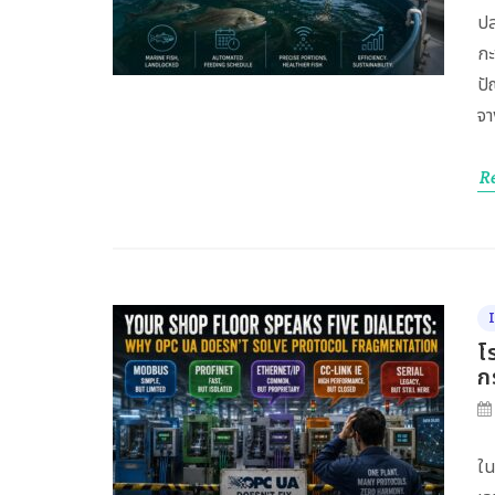
ปล
กะ
ปั
จา
R
โ
ก
ใน