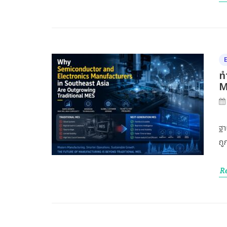
ท
M
ฐา
ถู
R