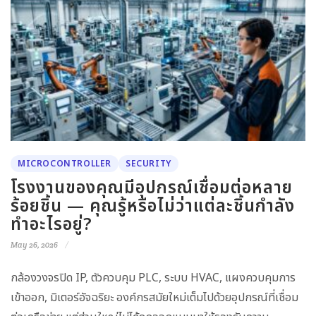
MICROCONTROLLER
SECURITY
โรงงานของคุณมีอุปกรณ์เชื่อมต่อหลาย
ร้อยชิ้น — คุณรู้หรือไม่ว่าแต่ละชิ้นกำลัง
ทำอะไรอยู่?
May 26, 2026
กล้องวงจรปิด IP, ตัวควบคุม PLC, ระบบ HVAC, แผงควบคุมการ
เข้าออก, มิเตอร์อัจฉริยะ องค์กรสมัยใหม่เต็มไปด้วยอุปกรณ์ที่เชื่อม