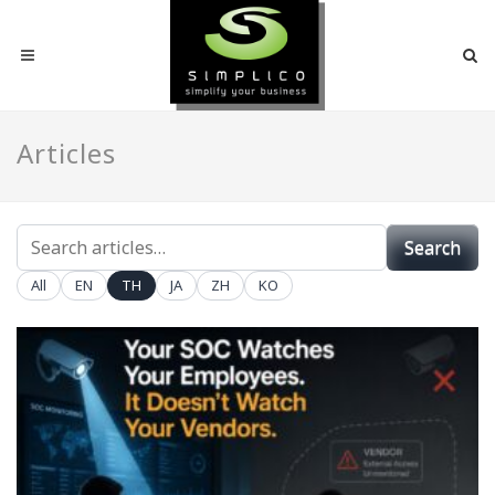
Articles
SEARCH
Search
ARTICLES
All
EN
TH
JA
ZH
KO