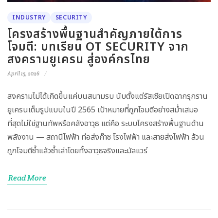
INDUSTRY
SECURITY
โครงสร้างพื้นฐานสำคัญภายใต้การ
โจมตี: บทเรียน OT SECURITY จาก
สงครามยูเครน สู่องค์กรไทย
April 15, 2026
สงครามไม่ได้เกิดขึ้นแค่บนสนามรบ นับตั้งแต่รัสเซียเปิดฉากรุกราน
ยูเครนเต็มรูปแบบในปี 2565 เป้าหมายที่ถูกโจมตีอย่างสม่ำเสมอ
ที่สุดไม่ใช่ฐานทัพหรือคลังอาวุธ แต่คือ ระบบโครงสร้างพื้นฐานด้าน
พลังงาน — สถานีไฟฟ้า ท่อส่งก๊าซ โรงไฟฟ้า และสายส่งไฟฟ้า ล้วน
ถูกโจมตีซ้ำแล้วซ้ำเล่าโดยทั้งอาวุธจริงและมัลแวร์
Read More