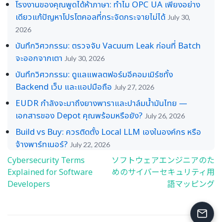
โรงงานของคุณพูดได้ห้าภาษา: ทำไม OPC UA เพียงอย่าง
เดียวแก้ปัญหาโปรโตคอลที่กระจัดกระจายไม่ได้
July 30,
2026
บันทึกวิศวกรรม: ตรวจจับ Vacuum Leak ก่อนที่ Batch
จะออกจากเตา
July 30, 2026
บันทึกวิศวกรรม: ดูแลแพลตฟอร์มอีคอมเมิร์ซทั้ง
Backend เว็บ และแอปมือถือ
July 27, 2026
EUDR กำลังจะมาถึงยางพาราและปาล์มน้ำมันไทย —
เอกสารของ Depot คุณพร้อมหรือยัง?
July 26, 2026
Build vs Buy: ควรติดตั้ง Local LLM เองในองค์กร หรือ
จ้างพาร์ทเนอร์?
July 22, 2026
Cybersecurity Terms
ソフトウェアエンジニアのた
Post
Explained for Software
めのサイバーセキュリティ用
navigation
Developers
語マッピング