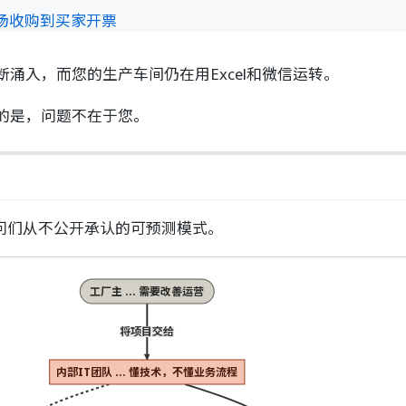
从农场收购到买家开票
涌入，而您的生产车间仍在用Excel和微信运转。
的是，问题不在于您。
问们从不公开承认的可预测模式。
工厂主 ... 需要改善运营
将项目交给
内部IT团队 ... 懂技术，不懂业务流程