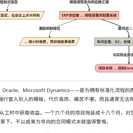
隐性知识盲区
用错误信息向供应商汇报
知识盲区，在会议上点头附和
ERP供应商 ... 按错误需求配置系统
激励机制错位
数月后：
... 按小时收费，而非按成果收费
车间主管、QC、仓储 .
与实际业务
项目失败 ... 回到Ex
Oracle、Microsoft Dynamics——是为拥有标
强行套入别人的模板，代价高昂、痛苦不堪，而且通常无法
从工时中获取收益。一个六个月的项目拖延成十八个月，对
背景下，不以成果为导向的合同模式本就值得警惕。