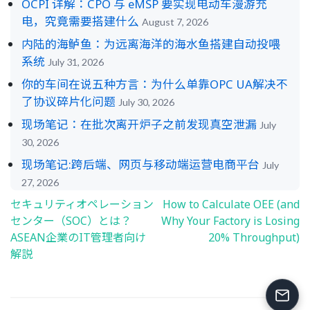
OCPI 详解：CPO 与 eMSP 要实现电动车漫游充
电，究竟需要搭建什么
August 7, 2026
内陆的海鲈鱼：为远离海洋的海水鱼搭建自动投喂
系统
July 31, 2026
你的车间在说五种方言：为什么单靠OPC UA解决不
了协议碎片化问题
July 30, 2026
现场笔记：在批次离开炉子之前发现真空泄漏
July
30, 2026
现场笔记:跨后端、网页与移动端运营电商平台
July
27, 2026
セキュリティオペレーション
How to Calculate OEE (and
Post
センター（SOC）とは？
Why Your Factory is Losing
navigation
ASEAN企業のIT管理者向け
20% Throughput)
解説