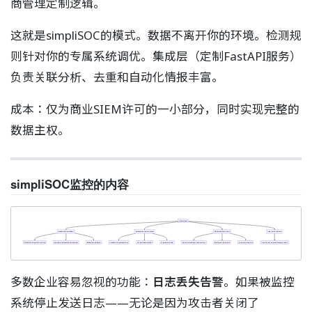
商管理定制逻辑。
这就是simpliSOC的模式。数据不离开你的环境。检测规
则针对你的专属系统调优。集成层（定制FastAPI服务）
负责关联分析、去重和自动化情报丰富。
成本：仅为商业SIEM许可的一小部分，同时实现完整的
数据主权。
simpliSOC监控的内容
simpliSOC
Endpoint Telemetry
Network and Perimeter
Identity and Access
Log-Loss Alerting
Sysmon: process creation
Sysmon: network connections
Registry changes
Firewall allow/deny logs
VPN authentication
DNS query logs
Active Directory logon events
Privilege escalation
Account lockouts
Alert if no events within threshold
多数企业容易忽视的功能：
日志丢失告警
。如果被监控
系统停止发送日志——无论是因为攻击者关闭了