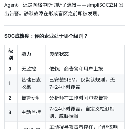
Agent，还是网络中断切断了连接——simpliSOC立即发
出告警。静默故障在形成盲区之前即被发现。
SOC成熟度：你的企业处于哪个级别？
级
能力
典型状态
别
0
无监控
依赖厂商告警和用户上报
基础日志
已安装SIEM，仅默认规则，无
1
收集
7×24小时覆盖
2
告警研判
分析师在工作时间审查告警
7×24小时覆盖，自定义检测规
3
主动监控
则，威胁情报
主动搜寻攻击者存在，而非仅响