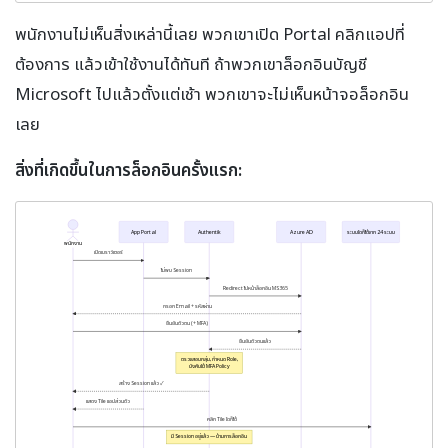
พนักงานไม่เห็นสิ่งเหล่านี้เลย พวกเขาเปิด Portal คลิกแอปที่
ต้องการ แล้วเข้าใช้งานได้ทันที ถ้าพวกเขาล็อกอินบัญชี
Microsoft ไปแล้วตั้งแต่เช้า พวกเขาจะไม่เห็นหน้าจอล็อกอิน
เลย
สิ่งที่เกิดขึ้นในการล็อกอินครั้งแรก:
App Portal
Authentik
Azure AD
ระบบใดก็ได้จาก 24 ระบบ
พนักงาน
เปิดเบราว์เซอร์
ไม่พบ Session
Redirect ไปหน้าล็อกอิน MS365
กรอก Email + รหัสผ่าน
ยืนยันตัวตน (+ MFA)
ยืนยันตัวตนแล้ว
ตรวจสอบกลุ่ม, กำหนด Role,
บังคับใช้ MFA Policy
สร้าง Session แล้ว ✓
แสดง Tile แอปส่วนตัว
คลิก Tile ใดก็ได้
มี Session อยู่แล้ว — ข้ามการล็อกอิน