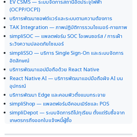
EV CSMS — ระบบจัดการสถานีอัดประจุไฟฟ้า
(OCPP/OCPI)
บริการพัฒนาซอฟต์แวร์และระบบตามความต้องการ
TAK Integration — ภาพปฏิบัติการรวมไซเบอร์-กายภาพ
simpliSOC — แพลตฟอร์ม SOC โอเพนซอร์ส / การเฝ้า
ระวังความปลอดภัยไซเบอร์
simpliSSO — บริการ Single Sign-On และระบบจัดการ
อัตลักษณ์
บริการพัฒนาแอปมือถือด้วย React Native
React Native AI — บริการพัฒนาแอปมือถือฝัง AI บน
อุปกรณ์
บริการพัฒนา Edge และคอมพิวติ้งแบบกระจาย
simpliShop — แพลตฟอร์มอีคอมเมิร์ซและ POS
simpliDepot — ระบบจัดการดีโปทุเรียน ตั้งแต่รับซื้อจาก
เกษตรกรถึงออกใบแจ้งหนี้ผู้ซื้อ