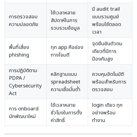
มี audit trail
ใช้เวลาหลาย
การตรวจสอบ
แบบรวมศูนย์
สัปดาห์ในการ
ความปลอดภัย
พร้อมใช้ตลอด
รวบรวมข้อมูล
เวลา
จุดยืนยันตัวตน
พื้นที่เสี่ยง
ทุก app คือช่อง
เดียวที่มีการ
phishing
ทางโจมตี
ป้องกันสูง
การปฏิบัติตาม
หลักฐานแบบ
ควบคุมอัตโนมัติ
PDPA /
spreadsheet
พร้อมสำหรับการ
Cybersecurity
ความเชื่อมั่นต่ำ
ตรวจสอบ
Act
ใช้เวลาหลาย
login เดียว ทุก
การ onboard
ชั่วโมงในการตั้ง
อย่างพร้อม
นักพัฒนาใหม่
ค่าสิทธิ์
ทำงาน