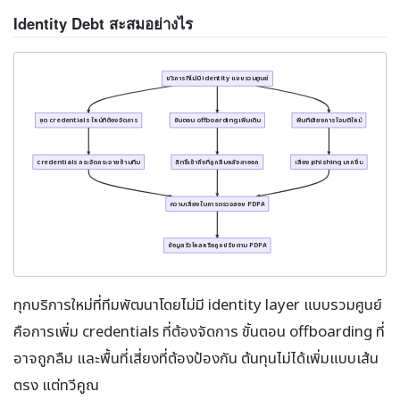
Identity Debt สะสมอย่างไร
บริการที่ไม่มี identity แบบรวมศูนย์
ชุด credentials ใหม่ที่ต้องจัดการ
ขั้นตอน offboarding เพิ่มเติม
พื้นที่เสี่ยงการโจมตีใหม่
credentials กระจัดกระจายข้ามทีม
สิทธิ์เข้าถึงที่ถูกลืมหลังลาออก
เสี่ยง phishing มากขึ้น
ความเสี่ยงในการตรวจสอบ PDPA
ข้อมูลรั่วไหลหรือถูกปรับตาม PDPA
ทุกบริการใหม่ที่ทีมพัฒนาโดยไม่มี identity layer แบบรวมศูนย์
คือการเพิ่ม credentials ที่ต้องจัดการ ขั้นตอน offboarding ที่
อาจถูกลืม และพื้นที่เสี่ยงที่ต้องป้องกัน ต้นทุนไม่ได้เพิ่มแบบเส้น
ตรง แต่ทวีคูณ