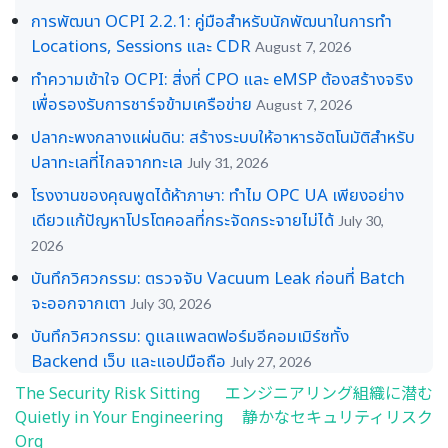
การพัฒนา OCPI 2.2.1: คู่มือสำหรับนักพัฒนาในการทำ
Locations, Sessions และ CDR
August 7, 2026
ทำความเข้าใจ OCPI: สิ่งที่ CPO และ eMSP ต้องสร้างจริง
เพื่อรองรับการชาร์จข้ามเครือข่าย
August 7, 2026
ปลากะพงกลางแผ่นดิน: สร้างระบบให้อาหารอัตโนมัติสำหรับ
ปลาทะเลที่ไกลจากทะเล
July 31, 2026
โรงงานของคุณพูดได้ห้าภาษา: ทำไม OPC UA เพียงอย่าง
เดียวแก้ปัญหาโปรโตคอลที่กระจัดกระจายไม่ได้
July 30,
2026
บันทึกวิศวกรรม: ตรวจจับ Vacuum Leak ก่อนที่ Batch
จะออกจากเตา
July 30, 2026
บันทึกวิศวกรรม: ดูแลแพลตฟอร์มอีคอมเมิร์ซทั้ง
Backend เว็บ และแอปมือถือ
July 27, 2026
The Security Risk Sitting
エンジニアリング組織に潜む
Post
Quietly in Your Engineering
静かなセキュリティリスク
navigation
Org