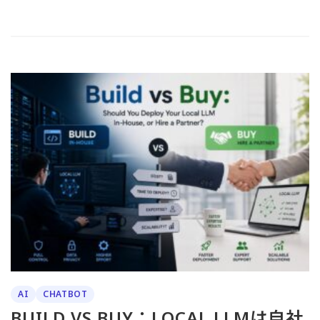
AI
CHATBOT
BUILD VS BUY：LOCAL LLMは自社