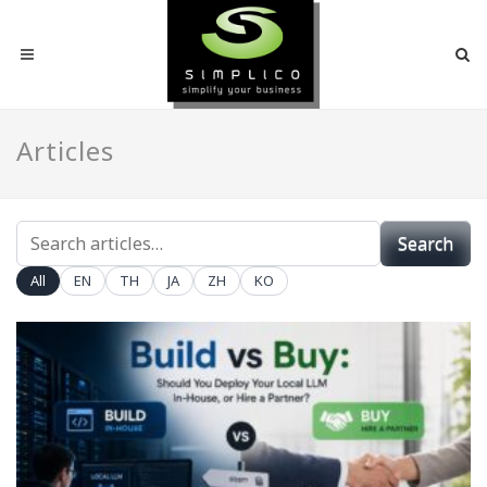
Articles
SEARCH
Search
ARTICLES
All
EN
TH
JA
ZH
KO