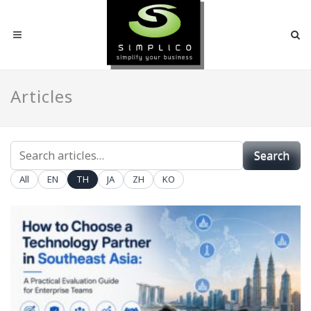
Articles
SEARCH
Search
ARTICLES
All
EN
TH
JA
ZH
KO