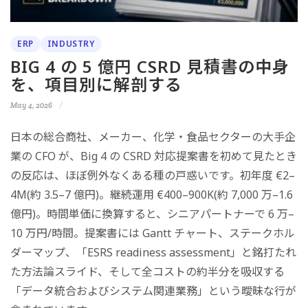
ERP
INDUSTRY
BIG 4 の 5 億円 CSRD 見積書の中身
を、項目別に解剖する
May 4, 2026
日本の総合商社、メーカー、化学・食品セクターの大手企
業の CFO が、Big 4 の CSRD 対応提案書を初めて見たとき
の反応は、ほぼ例外なくある種の戸惑いです。初年度 €2–
4M(約 3.5–7 億円)。継続運用 €400–900K(約 7,000 万–1.6
億円)。時間単価に換算すると、シニアパートナーで 6 万–
10 万円/時間。提案書には Gantt チャート、ステークホル
ダーマップ、「ESRS readiness assessment」と銘打たれ
た方法論スライド、そして全コストの約半分を吸収する
「データ統合およびシステム関連業務」という曖昧な行が