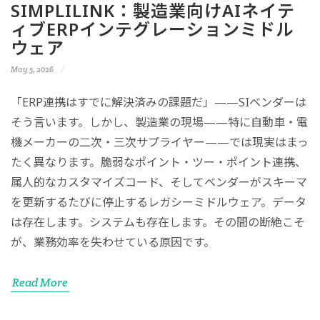
SIMPLILINK：製造業向けAIネイテ
ィブERPインテグレーションミドル
ウェア
May 5, 2026
「ERP連携はすでに解決済みの課題だ」——SIベンダーは
そう言います。しかし、製造業の現場——特に自動車・電
機メーカーの二次・三次サプライヤー——では現実はまっ
たく異なります。脆弱なポイント・ツー・ポイント連携、
属人的なカスタマイズコード、そしてベンダーがスキーマ
を更新するたびに停止するレガシーミドルウェア。データ
は存在します。システムも存在します。その間の断絶こそ
が、業務効率を失わせている原因です。
Read More