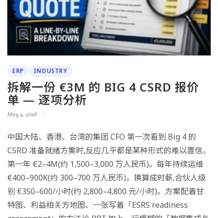
ERP
INDUSTRY
拆解一份 €3M 的 BIG 4 CSRD 报价
单 — 逐项分析
May 4, 2026
中国大陆、香港、台湾的集团 CFO 第一次看到 Big 4 的
CSRD 准备就绪方案时,反应几乎都是某种形式的难以置信。
第一年 €2–4M(约 1,500–3,000 万人民币)。每年持续运维
€400–900K(约 300–700 万人民币)。换算成时薪,合伙人级
别 €350–600/小时(约 2,800–4,800 元/小时)。方案配着甘
特图、利益相关方地图、一张写着「ESRS readiness