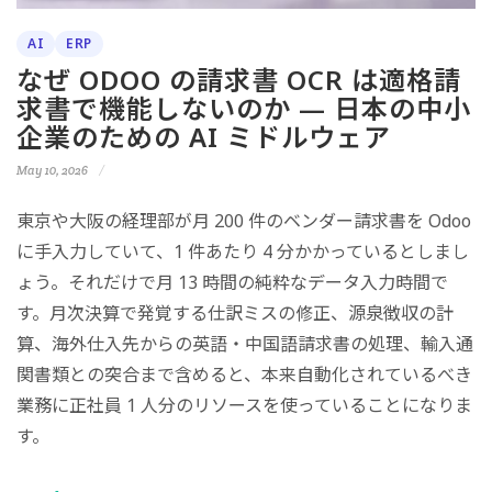
AI
ERP
なぜ ODOO の請求書 OCR は適格請
求書で機能しないのか — 日本の中小
企業のための AI ミドルウェア
May 10, 2026
東京や大阪の経理部が月 200 件のベンダー請求書を Odoo
に手入力していて、1 件あたり 4 分かかっているとしまし
ょう。それだけで月 13 時間の純粋なデータ入力時間で
す。月次決算で発覚する仕訳ミスの修正、源泉徴収の計
算、海外仕入先からの英語・中国語請求書の処理、輸入通
関書類との突合まで含めると、本来自動化されているべき
業務に正社員 1 人分のリソースを使っていることになりま
す。