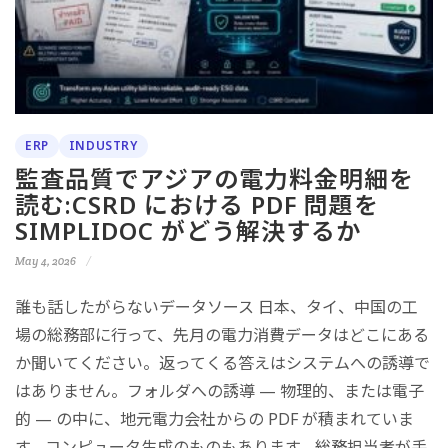
ERP
INDUSTRY
監査品質でアジアの電力料金明細を
読む:CSRD における PDF 問題を
SIMPLIDOC がどう解決するか
May 4, 2026
誰も話したがらないデータソース 日本、タイ、中国の工
場の総務部に行って、先月の電力消費データはどこにある
か聞いてください。返ってくる答えはシステムへの誘導で
はありません。フォルダへの誘導 — 物理的、または電子
的 — の中に、地元電力会社からの PDF が積まれていま
す。コンピュータ生成のものもあります。総務担当者が手