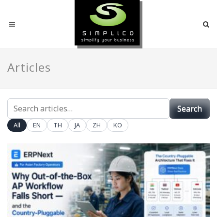
Articles
SEARCH
Search
ARTICLES
All
EN
TH
JA
ZH
KO