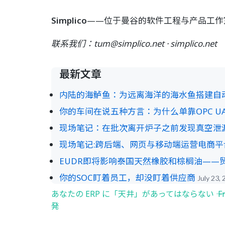
Simplico
——位于曼谷的软件工程与产品工作室
联系我们：tum@simplico.net · simplico.net
最新文章
内陆的海鲈鱼：为远离海洋的海水鱼搭建自
你的车间在说五种方言：为什么单靠OPC 
现场笔记：在批次离开炉子之前发现真空泄
现场笔记:跨后端、网页与移动端运营电商平
EUDR即将影响泰国天然橡胶和棕榈油—
你的SOC盯着员工，却没盯着供应商
July 23,
あなたの ERP に「天井」があってはならない ―― Fr
Post
発
navigation