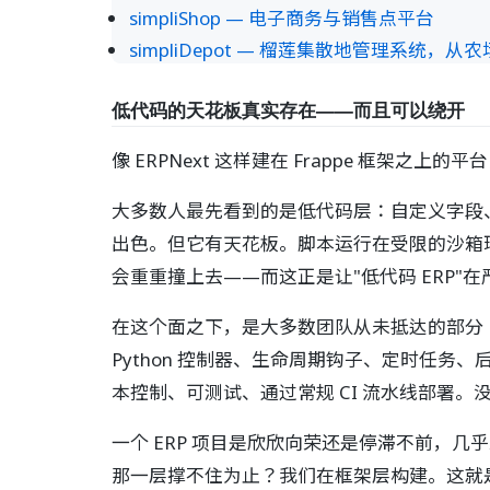
simpliShop — 电子商务与销售点平台
simpliDepot — 榴莲集散地管理系统，
低代码的天花板真实存在——而且可以绕开
像 ERPNext 这样建在 Frappe 框架
大多数人最先看到的是低代码层：自定义字段
出色。但它有天花板。脚本运行在受限的沙箱
会重重撞上去——而这正是让"低代码 ERP"
在这个面之下，是大多数团队从未抵达的部分：Fr
Python 控制器、生命周期钩子、定时任务、
本控制、可测试、通过常规 CI 流水线部署
一个 ERP 项目是欣欣向荣还是停滞不前，几
那一层撑不住为止？我们在框架层构建。这就