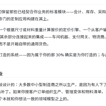
的。我们保留那些已经契合你业务的标准模块——会计、库存、
专门的定制应用构建在其上。
一个根据尺寸或材料重量计算报价的定价引擎、一个从客户
运营其余部分连接起来的集成——车间机器、支付网关、物流
而不是开箱自带的通用货色。
造的系统——因为属于你的那 30% 确实是为你打造的；与
业
样一个假设设计的：大多数中小型制造商之所以生产，是因为有人下了单
公民，而非事后补丁。如果你按客户订单组织生产、管理变体和物料
个本就和你想法一致的领域模型之上的。