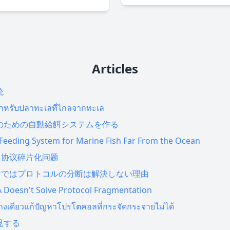
Articles
统
สำหรับปลาทะเลที่ไกลจากทะเล
のための自動給餌システムを作る
Feeding System for Marine Fish Far From the Ocean
了协议碎片化问题
だけではプロトコルの分断は解決しない理由
A Doesn't Solve Protocol Fragmentation
างเดียวแก้ปัญหาโปรโตคอลที่กระจัดกระจายไม่ได้
見する