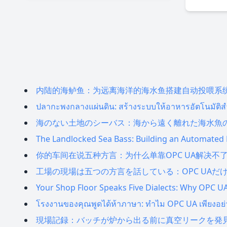
内陆的海鲈鱼：为远离海洋的海水鱼搭建自动投喂系
ปลากะพงกลางแผ่นดิน: สร้างระบบให้อาหารอัตโนมัติ
海のない土地のシーバス：海から遠く離れた海水魚
The Landlocked Sea Bass: Building an Automated 
你的车间在说五种方言：为什么单靠OPC UA解决不
工場の現場は五つの方言を話している：OPC UA
Your Shop Floor Speaks Five Dialects: Why OPC U
โรงงานของคุณพูดได้ห้าภาษา: ทำไม OPC UA เพียงอย่
現場記録：バッチが炉から出る前に真空リークを発