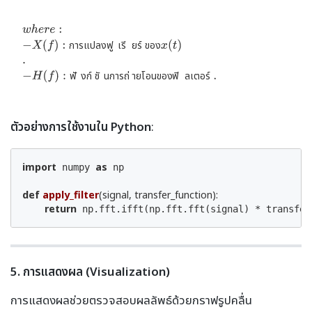
ก
า
ร
แ
ป
ล
ง
ฟ
ู
เ
ี
ร
ย
ร
์
ข
อ
ง
ฟ
ั
ง
ก
์
ช
ั
น
ก
า
ร
ถ
่
า
ย
โ
อ
น
ข
อ
ง
ฟ
ิ
ล
เ
ต
อ
ร
์
ตัวอย่างการใช้งานใน Python
:
import
as
 numpy 
 np

def
apply_filter
(signal, transfer_function)
:
return
 np.fft.ifft(np.fft.fft(signal) * transfer
5. การแสดงผล (Visualization)
การแสดงผลช่วยตรวจสอบผลลัพธ์ด้วยกราฟรูปคลื่น