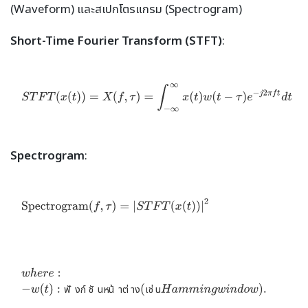
(Waveform) และสเปกโตรแกรม (Spectrogram)
Short-Time Fourier Transform (STFT)
:
Spectrogram
:
ฟ
ั
ง
ก
์
ช
ั
น
ห
น
้
า
ต
่
า
ง
เ
ช
่
น