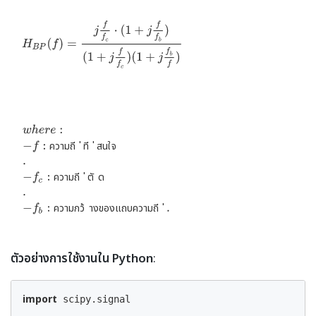
ค
ว
า
ม
ี
ถ
่
ี
ท
่
ส
น
ใ
จ
ค
ว
า
ม
ี
ถ
่
ต
ั
ด
ค
ว
า
ม
ก
ว
้
า
ง
ข
อ
ง
แ
ถ
บ
ค
ว
า
ม
ี
ถ
่
ตัวอย่างการใช้งานใน Python
:
import
 scipy.signal
