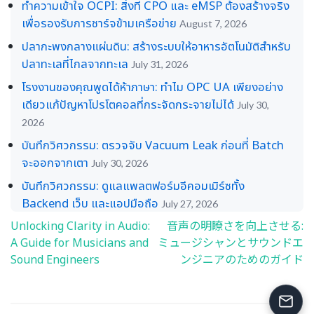
ทำความเข้าใจ OCPI: สิ่งที่ CPO และ eMSP ต้องสร้างจริง
เพื่อรองรับการชาร์จข้ามเครือข่าย
August 7, 2026
ปลากะพงกลางแผ่นดิน: สร้างระบบให้อาหารอัตโนมัติสำหรับ
ปลาทะเลที่ไกลจากทะเล
July 31, 2026
โรงงานของคุณพูดได้ห้าภาษา: ทำไม OPC UA เพียงอย่าง
เดียวแก้ปัญหาโปรโตคอลที่กระจัดกระจายไม่ได้
July 30,
2026
บันทึกวิศวกรรม: ตรวจจับ Vacuum Leak ก่อนที่ Batch
จะออกจากเตา
July 30, 2026
บันทึกวิศวกรรม: ดูแลแพลตฟอร์มอีคอมเมิร์ซทั้ง
Backend เว็บ และแอปมือถือ
July 27, 2026
Unlocking Clarity in Audio:
音声の明瞭さを向上させる:
Post
A Guide for Musicians and
ミュージシャンとサウンドエ
navigation
Sound Engineers
ンジニアのためのガイド