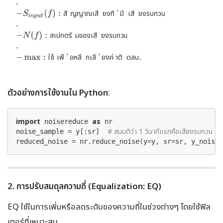
ส
ั
ญ
ญ
า
ณ
เ
ี
ส
ย
ง
ี
ท
่
ี
ม
เ
ี
ส
ย
ง
ร
บ
ก
ว
น
ส
เ
ป
ก
ต
ร
ั
ม
ข
อ
ง
เ
ี
ส
ย
ง
ร
บ
ก
ว
น
ใ
ช
้
เ
พ
ื
่
อ
ห
ี
ล
ก
เ
ี
ล
่
ย
ง
ค
่
า
ต
ิ
ด
ล
บ
ตัวอย่างการใช้งานใน Python
:
import
as
 noisereduce 
 nr

# สมมติว่า 1 วินาทีแรกคือเสียงรบกวน
noise_sample = y[:sr]  
reduced_noise = nr.reduce_noise(y=y, sr=sr, y_noise=
2. การปรับสมดุลความถี่ (Equalization: EQ)
EQ ใช้ในการเพิ่มหรือลดระดับของความถี่ในช่วงต่างๆ โดยใช้ฟิล
เตอร์ที่เหมาะสม