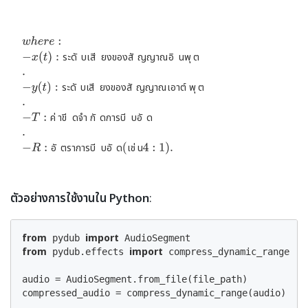
ร
ะ
ด
ั
บ
เ
ี
ส
ย
ง
ข
อ
ง
ส
ั
ญ
ญ
า
ณ
ิ
อ
น
พ
ุ
ต
ร
ะ
ด
ั
บ
เ
ี
ส
ย
ง
ข
อ
ง
ส
ั
ญ
ญ
า
ณ
เ
อ
า
ต
์
พ
ุ
ต
ค
่
า
ี
ข
ด
จ
ำ
ก
ั
ด
ก
า
ร
ี
บ
บ
อ
ั
ด
อ
ั
ต
ร
า
ก
า
ร
ี
บ
บ
อ
ั
ด
เ
ช
่
น
ตัวอย่างการใช้งานใน Python
:
from
import
 pydub 
from
import
 pydub.effects 
 compress_dynamic_range

audio = AudioSegment.from_file(file_path)

compressed_audio = compress_dynamic_range(audio)