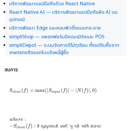
บริการพัฒนาแอปมือถือด้วย React Native
React Native AI — บริการพัฒนาแอปมือถือฝัง AI บน
อุปกรณ์
บริการพัฒนา Edge และคอมพิวติ้งแบบกระจาย
simpliShop — แพลตฟอร์มอีคอมเมิร์ซและ POS
simpliDepot — ระบบจัดการดีโปทุเรียน ตั้งแต่รับซื้อจาก
เกษตรกรถึงออกใบแจ้งหนี้ผู้ซื้อ
สมการ
:
ส
ั
ญ
ญ
า
ณ
เ
ี
ส
ย
ง
ี
ท
่
ถ
ู
ก
ล
้
า
ง
ใ
ห
้
ส
ะ
อ
า
ด