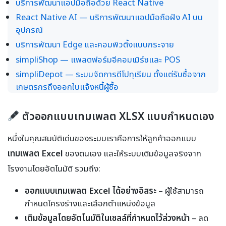
บริการพัฒนาแอปมือถือด้วย React Native
React Native AI — บริการพัฒนาแอปมือถือฝัง AI บน
อุปกรณ์
บริการพัฒนา Edge และคอมพิวติ้งแบบกระจาย
simpliShop — แพลตฟอร์มอีคอมเมิร์ซและ POS
simpliDepot — ระบบจัดการดีโปทุเรียน ตั้งแต่รับซื้อจาก
เกษตรกรถึงออกใบแจ้งหนี้ผู้ซื้อ
ตัวออกแบบเทมเพลต XLSX แบบกำหนดเอง
หนึ่งในคุณสมบัติเด่นของระบบเราคือการให้ลูกค้าออกแบบ
เทมเพลต Excel
ของตนเอง และให้ระบบเติมข้อมูลจริงจาก
โรงงานโดยอัตโนมัติ รวมถึง:
ออกแบบเทมเพลต Excel ได้อย่างอิสระ
– ผู้ใช้สามารถ
กำหนดโครงร่างและเลือกตำแหน่งข้อมูล
เติมข้อมูลโดยอัตโนมัติในเซลล์ที่กำหนดไว้ล่วงหน้า
– ลด